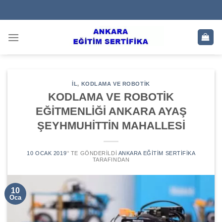
Skip
to
content
IL
,
KODLAMA VE ROBOTIK
KODLAMA VE ROBOTİK
EĞİTMENLİĞİ ANKARA AYAŞ
ŞEYHMUHİTTİN MAHALLESİ
10 OCAK 2019
’' TE GÖNDERILDI
ANKARA EĞITIM SERTIFIKA
TARAFINDAN
10
Oca