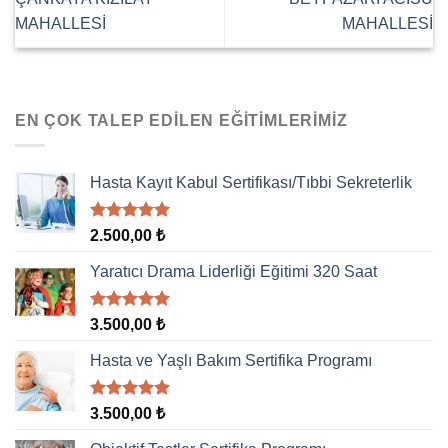
MAHALLESİ
MAHALLESİ
EN ÇOK TALEP EDILEN EĞITIMLERIMIZ
Hasta Kayıt Kabul Sertifikası/Tıbbi Sekreterlik
5 üzerinden
2.500,00
₺
5.00
oy
aldı
Yaratıcı Drama Liderliği Eğitimi 320 Saat
5 üzerinden
3.500,00
₺
5.00
oy
aldı
Hasta ve Yaşlı Bakım Sertifika Programı
5 üzerinden
3.500,00
₺
5.00
oy
aldı