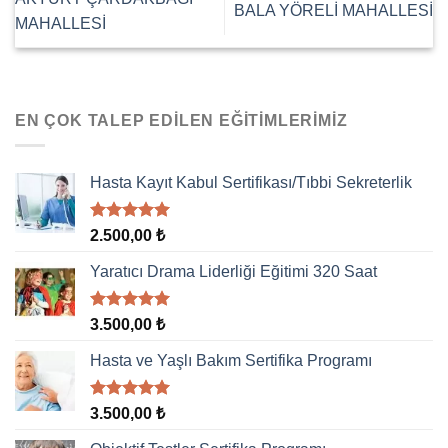
BALA YÖRELİ MAHALLESİ
MAHALLESİ
EN ÇOK TALEP EDILEN EĞITIMLERIMIZ
Hasta Kayıt Kabul Sertifikası/Tıbbi Sekreterlik
5 üzerinden
2.500,00
₺
5.00
oy
aldı
Yaratıcı Drama Liderliği Eğitimi 320 Saat
5 üzerinden
3.500,00
₺
5.00
oy
aldı
Hasta ve Yaşlı Bakım Sertifika Programı
5 üzerinden
3.500,00
₺
5.00
oy
aldı