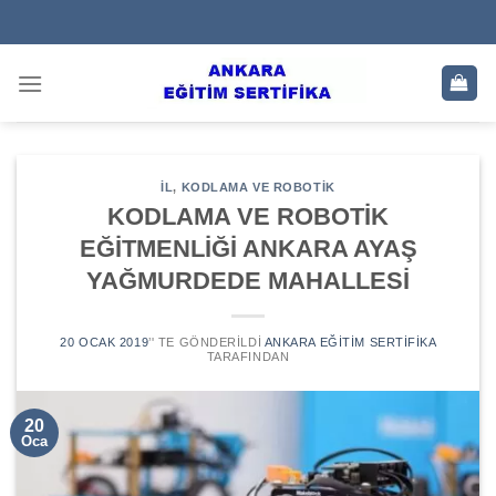
Skip
to
content
IL
,
KODLAMA VE ROBOTIK
KODLAMA VE ROBOTİK
EĞİTMENLİĞİ ANKARA AYAŞ
YAĞMURDEDE MAHALLESİ
20 OCAK 2019
’' TE GÖNDERILDI
ANKARA EĞITIM SERTIFIKA
TARAFINDAN
20
Oca