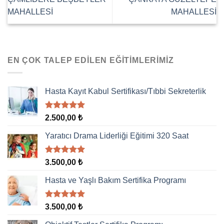
MAHALLESİ
MAHALLESİ
EN ÇOK TALEP EDILEN EĞITIMLERIMIZ
Hasta Kayıt Kabul Sertifikası/Tıbbi Sekreterlik
5 üzerinden
2.500,00
₺
5.00
oy
aldı
Yaratıcı Drama Liderliği Eğitimi 320 Saat
5 üzerinden
3.500,00
₺
5.00
oy
aldı
Hasta ve Yaşlı Bakım Sertifika Programı
5 üzerinden
3.500,00
₺
5.00
oy
aldı