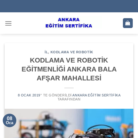
Skip
to
content
IL
,
KODLAMA VE ROBOTIK
KODLAMA VE ROBOTİK
EĞİTMENLİĞİ ANKARA BALA
AFŞAR MAHALLESİ
8 OCAK 2019
’' TE GÖNDERILDI
ANKARA EĞITIM SERTIFIKA
TARAFINDAN
08
Oca