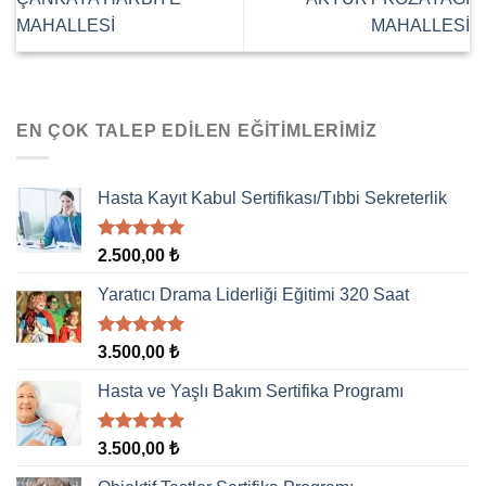
MAHALLESİ
MAHALLESİ
EN ÇOK TALEP EDILEN EĞITIMLERIMIZ
Hasta Kayıt Kabul Sertifikası/Tıbbi Sekreterlik
5 üzerinden
2.500,00
₺
5.00
oy
aldı
Yaratıcı Drama Liderliği Eğitimi 320 Saat
5 üzerinden
3.500,00
₺
5.00
oy
aldı
Hasta ve Yaşlı Bakım Sertifika Programı
5 üzerinden
3.500,00
₺
5.00
oy
aldı