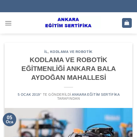
Skip
to
content
IL
,
KODLAMA VE ROBOTIK
KODLAMA VE ROBOTİK
EĞİTMENLİĞİ ANKARA BALA
AYDOĞAN MAHALLESİ
5 OCAK 2019
’' TE GÖNDERILDI
ANKARA EĞITIM SERTIFIKA
TARAFINDAN
05
Oca