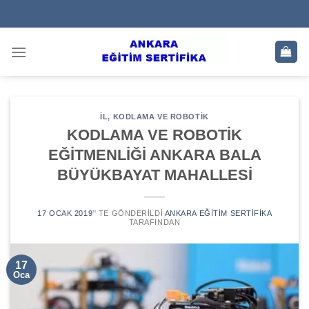
Skip
to
content
IL
,
KODLAMA VE ROBOTIK
KODLAMA VE ROBOTİK
EĞİTMENLİĞİ ANKARA BALA
BÜYÜKBAYAT MAHALLESİ
17 OCAK 2019
’' TE GÖNDERILDI
ANKARA EĞITIM SERTIFIKA
TARAFINDAN
17
Oca