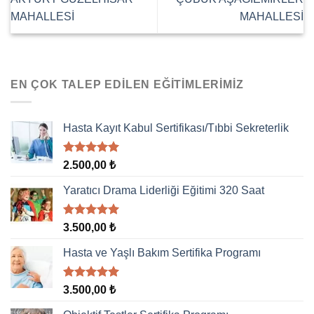
MAHALLESİ
MAHALLESİ
EN ÇOK TALEP EDILEN EĞITIMLERIMIZ
Hasta Kayıt Kabul Sertifikası/Tıbbi Sekreterlik
5 üzerinden
2.500,00
₺
5.00
oy
aldı
Yaratıcı Drama Liderliği Eğitimi 320 Saat
5 üzerinden
3.500,00
₺
5.00
oy
aldı
Hasta ve Yaşlı Bakım Sertifika Programı
5 üzerinden
3.500,00
₺
5.00
oy
aldı