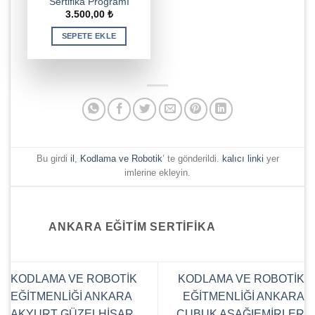
Sertifika Programı
3.500,00
₺
SEPETE EKLE
Bu girdi
il
,
Kodlama ve Robotik
’ te gönderildi.
kalıcı linki
yer
imlerine ekleyin.
ANKARA EĞITIM SERTIFIKA
KODLAMA VE ROBOTİK
KODLAMA VE ROBOTİK
EĞİTMENLİĞİ ANKARA
EĞİTMENLİĞİ ANKARA
AKYURT GÜZELHİSAR
ÇUBUK AŞAĞIEMİRLER