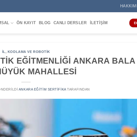
HAKKIM
MSAL
ÖN KAYIT
BLOG
CANLI DERSLER
İLETIŞIM
E
IL
,
KODLAMA VE ROBOTIK
TİK EĞİTMENLİĞİ ANKARA BALA
HÜYÜK MAHALLESİ
GÖNDERILDI
ANKARA EĞITIM SERTIFIKA
TARAFINDAN