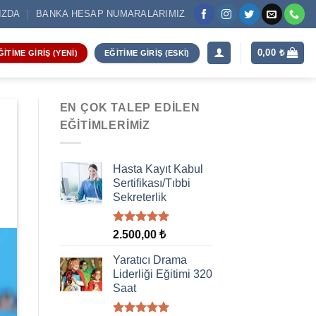
IZDA
BANKA HESAP NUMARALARIMIZ
0,00
₺
ĞITIME GIRIŞ (YENI)
EĞITIME GIRIŞ (ESKI)
EN ÇOK TALEP EDILEN
EĞITIMLERIMIZ
Hasta Kayıt Kabul
Sertifikası/Tıbbi
Sekreterlik
5 üzerinden
2.500,00
₺
5.00
oy
aldı
Yaratıcı Drama
Liderliği Eğitimi 320
Saat