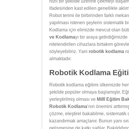
hızlı bir şekilde üzerine çekmeyi başar
ifadesinden kast edilen genellikle aklım
Robot terimi ile birbirinden farklı mek
yapılması istenen şeylerin sistematik bir
Kodlama için elimizde mevcut olan bütün
ve Kodlama
yı bir araya getirdiğimizd
nitelendirilen cihazlara birtakım görev
söyleyebiliriz. Yani
robotik kodlama
ro
almaktadır.
Robotik Kodlama Eğiti
Robotik kodlama eğitimi ülkemizde henü
şekilde popüler olmaya başlamıştır. Eği
yerleştirilmiş olması ve
Millî Eğitim Ba
Robotik Kodlama
‘nın önemini arttırmı
çözme, eleştirel bakabilme, sistematik 
kazandırmak amaçlanır. Bunun yanı sıra
gelişmesine de katkı sağlar. Bakıldığı