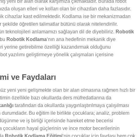
mış yeni bir alan olarak karşımıza çıkmaktadır. Burada robot
ızda oluşan elleri ve kolları olan bir cihazdan daha fazlasıdır.
anik cihazlar kast edilmektedir. Kodlama ise bir mekanizmadan
 şekilde öğretilen talimatlar bütünü olarak nitelendirilir.
 teknolojileri anlamamızı sağlayan dil de diyebiliriz.
Robotik
e bu
Robotik Kodlama
‘nın ana hedefinin mekanik diye
leri yerine getirebilme özelliği kazandırmak olduğunu
bot yazılımı geliştirmeye yönelik çalışmaları içerisine
mi ve Faydaları
z yeni yeni gelişmekte olan bir alan olmasına rağmen hızlı bir
timin özellikle bazı okullarda ders müfredatlarına da
kanlığı
tarafından da okullarda yaygınlaştırılmaya çalışılması
ş durumdadır. Bu eğitim ile birlikte çocuklara; analiz, problem
düşünme ve iş birliği içerisinde hareket etme becerisi
 çocukların hayal güçlerinin ve ince motor becerilerinin
nda
Robotik Kodlama Eğitimi
‘nin çocuklar için faydası hem çok