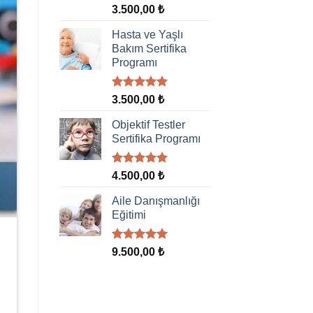
5 üzerinden
3.500,00
₺
5.00
oy
aldı
Hasta ve Yaşlı
Bakım Sertifika
Programı
5 üzerinden
3.500,00
₺
5.00
oy
aldı
Objektif Testler
Sertifika Programı
5 üzerinden
4.500,00
₺
5.00
oy
aldı
Aile Danışmanlığı
Eğitimi
5 üzerinden
9.500,00
₺
5.00
oy
aldı