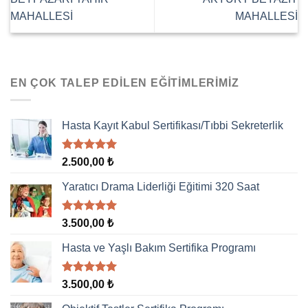
MAHALLESİ
MAHALLESİ
EN ÇOK TALEP EDILEN EĞITIMLERIMIZ
Hasta Kayıt Kabul Sertifikası/Tıbbi Sekreterlik
5 üzerinden
2.500,00
₺
5.00
oy
aldı
Yaratıcı Drama Liderliği Eğitimi 320 Saat
5 üzerinden
3.500,00
₺
5.00
oy
aldı
Hasta ve Yaşlı Bakım Sertifika Programı
5 üzerinden
3.500,00
₺
5.00
oy
aldı