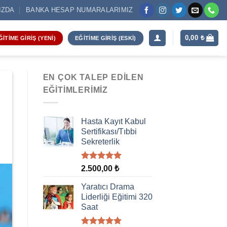
IZDA
BANKA HESAP NUMARALARIMIZ
0,00
₺
ĞITIME GIRIŞ (YENI)
EĞITIME GIRIŞ (ESKI)
EN ÇOK TALEP EDILEN
EĞITIMLERIMIZ
Hasta Kayıt Kabul
Sertifikası/Tıbbi
Sekreterlik
5 üzerinden
2.500,00
₺
5.00
oy
aldı
Yaratıcı Drama
Liderliği Eğitimi 320
Saat