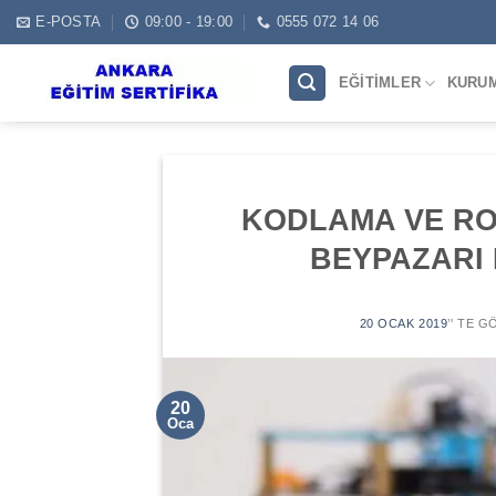
Skip
E-POSTA
09:00 - 19:00
0555 072 14 06
to
content
EĞITIMLER
KURU
KODLAMA VE RO
BEYPAZARI
20 OCAK 2019
’' TE 
20
Oca