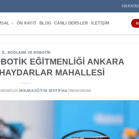
HAKKIM
MSAL
ÖN KAYIT
BLOG
CANLI DERSLER
İLETIŞIM
E
IL
,
KODLAMA VE ROBOTIK
BOTİK EĞİTMENLİĞİ ANKARA
 HAYDARLAR MAHALLESİ
GÖNDERILDI
ANKARA EĞITIM SERTIFIKA
TARAFINDAN