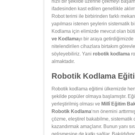
hızlı bir şekilde üzerine çekmeyi başar
ifadesinden kast edilen genellikle aklım
Robot terimi ile birbirinden farklı mek
yapılması istenen şeylerin sistematik bir
Kodlama için elimizde mevcut olan bütün
ve Kodlama
yı bir araya getirdiğimizd
nitelendirilen cihazlara birtakım görev
söyleyebiliriz. Yani
robotik kodlama
ro
almaktadır.
Robotik Kodlama Eğiti
Robotik kodlama eğitimi ülkemizde henü
şekilde popüler olmaya başlamıştır. Eği
yerleştirilmiş olması ve
Millî Eğitim Ba
Robotik Kodlama
‘nın önemini arttırmı
çözme, eleştirel bakabilme, sistematik 
kazandırmak amaçlanır. Bunun yanı sıra
gelişmesine de katkı sağlar. Bakıldığı