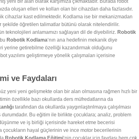
mış yeni bir alan olarak karşımıza çıkmaktadır. Burada robot
ızda oluşan elleri ve kolları olan bir cihazdan daha fazlasıdır.
anik cihazlar kast edilmektedir. Kodlama ise bir mekanizmadan
 şekilde öğretilen talimatlar bütünü olarak nitelendirilir.
 teknolojileri anlamamızı sağlayan dil de diyebiliriz.
Robotik
e bu
Robotik Kodlama
‘nın ana hedefinin mekanik diye
leri yerine getirebilme özelliği kazandırmak olduğunu
bot yazılımı geliştirmeye yönelik çalışmaları içerisine
mi ve Faydaları
z yeni yeni gelişmekte olan bir alan olmasına rağmen hızlı bir
timin özellikle bazı okullarda ders müfredatlarına da
kanlığı
tarafından da okullarda yaygınlaştırılmaya çalışılması
ş durumdadır. Bu eğitim ile birlikte çocuklara; analiz, problem
düşünme ve iş birliği içerisinde hareket etme becerisi
 çocukların hayal güçlerinin ve ince motor becerilerinin
nda
Robotik Kodlama Eğitimi
‘nin çocuklar için faydası hem çok