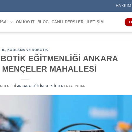
HAKKIM
MSAL
ÖN KAYIT
BLOG
CANLI DERSLER
İLETIŞIM
E
IL
,
KODLAMA VE ROBOTIK
BOTİK EĞİTMENLİĞİ ANKARA
 MENÇELER MAHALLESİ
ÖNDERILDI
ANKARA EĞITIM SERTIFIKA
TARAFINDAN