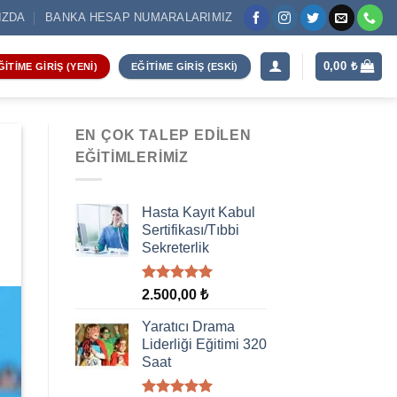
IZDA
BANKA HESAP NUMARALARIMIZ
0,00
₺
ĞITIME GIRIŞ (YENI)
EĞITIME GIRIŞ (ESKI)
EN ÇOK TALEP EDILEN
EĞITIMLERIMIZ
Hasta Kayıt Kabul
Sertifikası/Tıbbi
Sekreterlik
5 üzerinden
2.500,00
₺
5.00
oy
aldı
Yaratıcı Drama
Liderliği Eğitimi 320
Saat