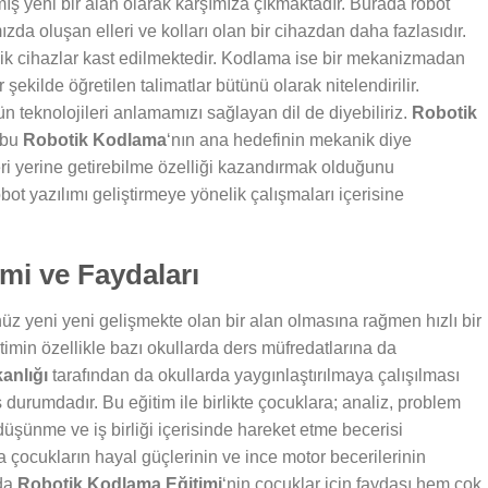
mış yeni bir alan olarak karşımıza çıkmaktadır. Burada robot
ızda oluşan elleri ve kolları olan bir cihazdan daha fazlasıdır.
anik cihazlar kast edilmektedir. Kodlama ise bir mekanizmadan
 şekilde öğretilen talimatlar bütünü olarak nitelendirilir.
 teknolojileri anlamamızı sağlayan dil de diyebiliriz.
Robotik
e bu
Robotik Kodlama
‘nın ana hedefinin mekanik diye
leri yerine getirebilme özelliği kazandırmak olduğunu
bot yazılımı geliştirmeye yönelik çalışmaları içerisine
mi ve Faydaları
z yeni yeni gelişmekte olan bir alan olmasına rağmen hızlı bir
timin özellikle bazı okullarda ders müfredatlarına da
kanlığı
tarafından da okullarda yaygınlaştırılmaya çalışılması
ş durumdadır. Bu eğitim ile birlikte çocuklara; analiz, problem
düşünme ve iş birliği içerisinde hareket etme becerisi
 çocukların hayal güçlerinin ve ince motor becerilerinin
nda
Robotik Kodlama Eğitimi
‘nin çocuklar için faydası hem çok