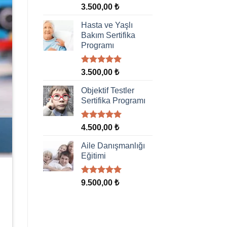
5 üzerinden
3.500,00
₺
5.00
oy
aldı
Hasta ve Yaşlı
Bakım Sertifika
Programı
5 üzerinden
3.500,00
₺
5.00
oy
aldı
Objektif Testler
Sertifika Programı
5 üzerinden
4.500,00
₺
5.00
oy
aldı
Aile Danışmanlığı
Eğitimi
5 üzerinden
9.500,00
₺
5.00
oy
aldı