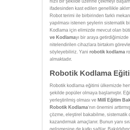
hızlı bir şekilde üzerine çekmeyi başar
ifadesinden kast edilen genellikle aklım
Robot terimi ile birbirinden farklı mek
yapılması istenen şeylerin sistematik bir
Kodlama için elimizde mevcut olan bütün
ve Kodlama
yı bir araya getirdiğimizd
nitelendirilen cihazlara birtakım görev
söyleyebiliriz. Yani
robotik kodlama
ro
almaktadır.
Robotik Kodlama Eğiti
Robotik kodlama eğitimi ülkemizde henü
şekilde popüler olmaya başlamıştır. Eği
yerleştirilmiş olması ve
Millî Eğitim Ba
Robotik Kodlama
‘nın önemini arttırmı
çözme, eleştirel bakabilme, sistematik 
kazandırmak amaçlanır. Bunun yanı sıra
gelişmesine de katkı sağlar. Bakıldığı