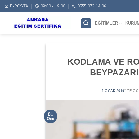
Skip
E-POSTA
09:00 - 19:00
0555 072 14 06
to
content
EĞITIMLER
KURU
KODLAMA VE RO
BEYPAZARI
1 OCAK 2019
’' TE G
01
Oca