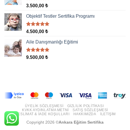
5 üzerinden
3.500,00
₺
5.00
oy
aldı
Objektif Testler Sertifika Programı
5 üzerinden
4.500,00
₺
5.00
oy
aldı
Aile Danışmanlığı Eğitimi
5 üzerinden
9.500,00
₺
5.00
oy
aldı
ÜYELIK SÖZLEŞMESI
GIZLILIK POLITIKASI
KVKK AYDINLATMA METNI
SATIŞ SÖZLEŞMESI
TESLIMAT & İADE KOŞULLARI
HAKKIMIZDA
İLETIŞIM
Copyright 2026 ©
Ankara Eğitim Sertifika