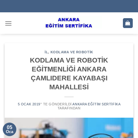
Skip
to
content
IL
,
KODLAMA VE ROBOTIK
KODLAMA VE ROBOTİK
EĞİTMENLİĞİ ANKARA
ÇAMLIDERE KAYABAŞI
MAHALLESİ
5 OCAK 2019
’' TE GÖNDERILDI
ANKARA EĞITIM SERTIFIKA
TARAFINDAN
05
Oca