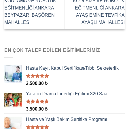
KODLAMA VE ROBOTİK
KODLAMA VE ROBOTİK
EĞİTMENLİĞİ ANKARA
EĞİTMENLİĞİ ANKARA
BEYPAZARI BAŞÖREN
AYAŞ EMİNE TEVFİKA
MAHALLESİ
AYAŞLI MAHALLESİ
EN ÇOK TALEP EDILEN EĞITIMLERIMIZ
Hasta Kayıt Kabul Sertifikası/Tıbbi Sekreterlik
5 üzerinden
2.500,00
₺
5.00
oy
aldı
Yaratıcı Drama Liderliği Eğitimi 320 Saat
5 üzerinden
3.500,00
₺
5.00
oy
aldı
Hasta ve Yaşlı Bakım Sertifika Programı