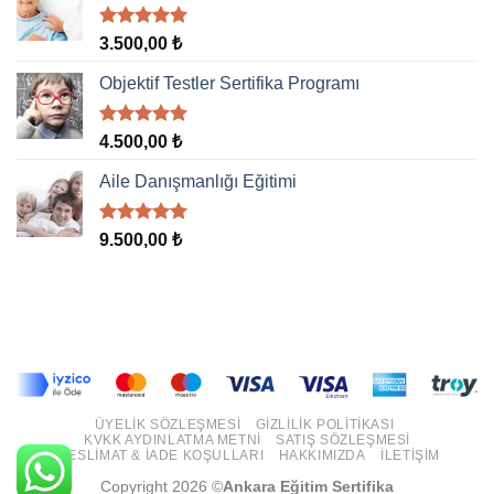
5 üzerinden
3.500,00
₺
5.00
oy
aldı
Objektif Testler Sertifika Programı
5 üzerinden
4.500,00
₺
5.00
oy
aldı
Aile Danışmanlığı Eğitimi
5 üzerinden
9.500,00
₺
5.00
oy
aldı
ÜYELIK SÖZLEŞMESI
GIZLILIK POLITIKASI
KVKK AYDINLATMA METNI
SATIŞ SÖZLEŞMESI
TESLIMAT & İADE KOŞULLARI
HAKKIMIZDA
İLETIŞIM
Copyright 2026 ©
Ankara Eğitim Sertifika