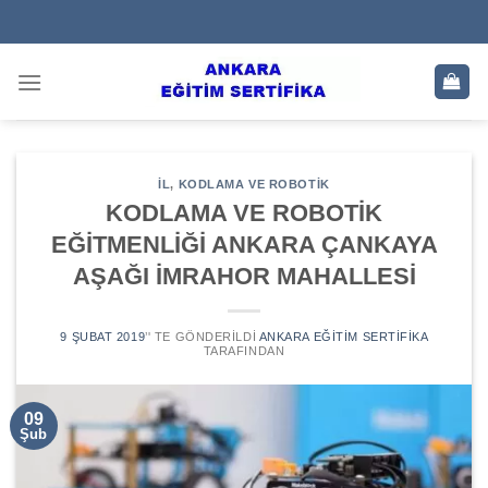
Skip
to
content
IL
,
KODLAMA VE ROBOTIK
KODLAMA VE ROBOTİK
EĞİTMENLİĞİ ANKARA ÇANKAYA
AŞAĞI İMRAHOR MAHALLESİ
9 ŞUBAT 2019
’' TE GÖNDERILDI
ANKARA EĞITIM SERTIFIKA
TARAFINDAN
09
Şub