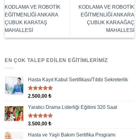
KODLAMA VE ROBOTİK
KODLAMA VE ROBOTİK
EĞİTMENLİĞİ ANKARA
EĞİTMENLİĞİ ANKARA
ÇUBUK KARATAŞ
ÇUBUK KARAAĞAÇ
MAHALLESİ
MAHALLESİ
EN ÇOK TALEP EDILEN EĞITIMLERIMIZ
Hasta Kayıt Kabul Sertifikası/Tıbbi Sekreterlik
5 üzerinden
2.500,00
₺
5.00
oy
aldı
Yaratıcı Drama Liderliği Eğitimi 320 Saat
5 üzerinden
3.500,00
₺
5.00
oy
aldı
Hasta ve Yaşlı Bakım Sertifika Programı