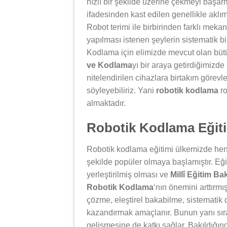
hızlı bir şekilde üzerine çekmeyi başar
ifadesinden kast edilen genellikle aklım
Robot terimi ile birbirinden farklı mek
yapılması istenen şeylerin sistematik bir
Kodlama için elimizde mevcut olan bütün
ve Kodlama
yı bir araya getirdiğimizd
nitelendirilen cihazlara birtakım görev
söyleyebiliriz. Yani
robotik kodlama
ro
almaktadır.
Robotik Kodlama Eğiti
Robotik kodlama eğitimi ülkemizde henü
şekilde popüler olmaya başlamıştır. Eği
yerleştirilmiş olması ve
Millî Eğitim Ba
Robotik Kodlama
‘nın önemini arttırmı
çözme, eleştirel bakabilme, sistematik 
kazandırmak amaçlanır. Bunun yanı sıra
gelişmesine de katkı sağlar. Bakıldığı