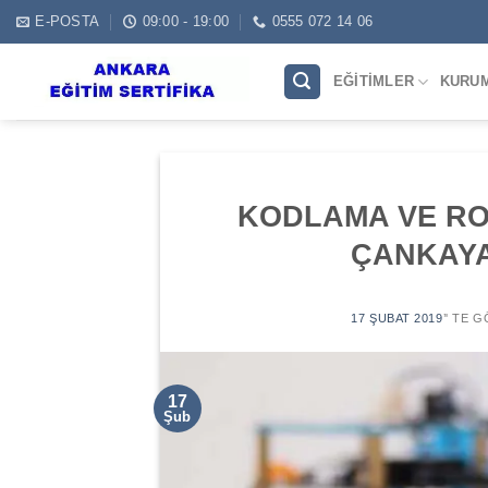
Skip
E-POSTA
09:00 - 19:00
0555 072 14 06
to
content
EĞITIMLER
KURU
KODLAMA VE RO
ÇANKAYA
17 ŞUBAT 2019
’' TE 
17
Şub