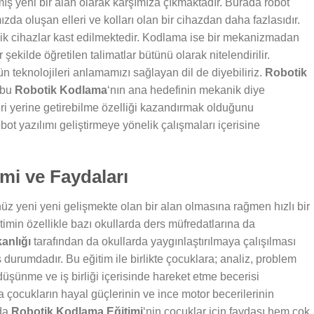
mış yeni bir alan olarak karşımıza çıkmaktadır. Burada robot
ızda oluşan elleri ve kolları olan bir cihazdan daha fazlasıdır.
anik cihazlar kast edilmektedir. Kodlama ise bir mekanizmadan
 şekilde öğretilen talimatlar bütünü olarak nitelendirilir.
 teknolojileri anlamamızı sağlayan dil de diyebiliriz.
Robotik
e bu
Robotik Kodlama
‘nın ana hedefinin mekanik diye
leri yerine getirebilme özelliği kazandırmak olduğunu
bot yazılımı geliştirmeye yönelik çalışmaları içerisine
mi ve Faydaları
z yeni yeni gelişmekte olan bir alan olmasına rağmen hızlı bir
timin özellikle bazı okullarda ders müfredatlarına da
kanlığı
tarafından da okullarda yaygınlaştırılmaya çalışılması
ş durumdadır. Bu eğitim ile birlikte çocuklara; analiz, problem
düşünme ve iş birliği içerisinde hareket etme becerisi
 çocukların hayal güçlerinin ve ince motor becerilerinin
nda
Robotik Kodlama Eğitimi
‘nin çocuklar için faydası hem çok