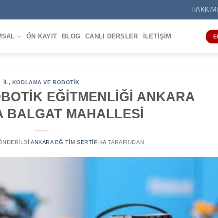
HAKKIM
MSAL
ÖN KAYIT
BLOG
CANLI DERSLER
İLETIŞIM
E
IL
,
KODLAMA VE ROBOTIK
BOTİK EĞİTMENLİĞİ ANKARA
 BALGAT MAHALLESİ
GÖNDERILDI
ANKARA EĞITIM SERTIFIKA
TARAFINDAN