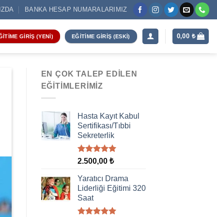
IZDA
BANKA HESAP NUMARALARIMIZ
0,00
₺
ĞITIME GIRIŞ (YENI)
EĞITIME GIRIŞ (ESKI)
EN ÇOK TALEP EDILEN
EĞITIMLERIMIZ
Hasta Kayıt Kabul
Sertifikası/Tıbbi
Sekreterlik
5 üzerinden
2.500,00
₺
5.00
oy
aldı
Yaratıcı Drama
Liderliği Eğitimi 320
Saat