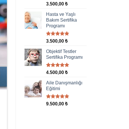
5 üzerinden
3.500,00
₺
5.00
oy
aldı
Hasta ve Yaşlı
Bakım Sertifika
Programı
5 üzerinden
3.500,00
₺
5.00
oy
aldı
Objektif Testler
Sertifika Programı
5 üzerinden
4.500,00
₺
5.00
oy
aldı
Aile Danışmanlığı
Eğitimi
5 üzerinden
9.500,00
₺
5.00
oy
aldı