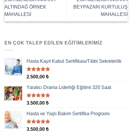
ALTINDAĞ ÖRNEK
BEYPAZARI KURTULUŞ
MAHALLESİ
MAHALLESİ
EN ÇOK TALEP EDILEN EĞITIMLERIMIZ
Hasta Kayıt Kabul Sertifikası/Tıbbi Sekreterlik
5 üzerinden
2.500,00
₺
5.00
oy
aldı
Yaratıcı Drama Liderliği Eğitimi 320 Saat
5 üzerinden
3.500,00
₺
5.00
oy
aldı
Hasta ve Yaşlı Bakım Sertifika Programı
5 üzerinden
3.500,00
₺