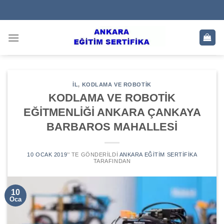
Skip
to
content
IL
,
KODLAMA VE ROBOTIK
KODLAMA VE ROBOTİK
EĞİTMENLİĞİ ANKARA ÇANKAYA
BARBAROS MAHALLESİ
10 OCAK 2019
’' TE GÖNDERILDI
ANKARA EĞITIM SERTIFIKA
TARAFINDAN
10
Oca