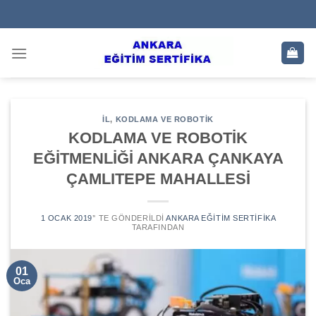
Skip
to
content
IL
,
KODLAMA VE ROBOTIK
KODLAMA VE ROBOTİK
EĞİTMENLİĞİ ANKARA ÇANKAYA
ÇAMLITEPE MAHALLESİ
1 OCAK 2019
’' TE GÖNDERILDI
ANKARA EĞITIM SERTIFIKA
TARAFINDAN
01
Oca