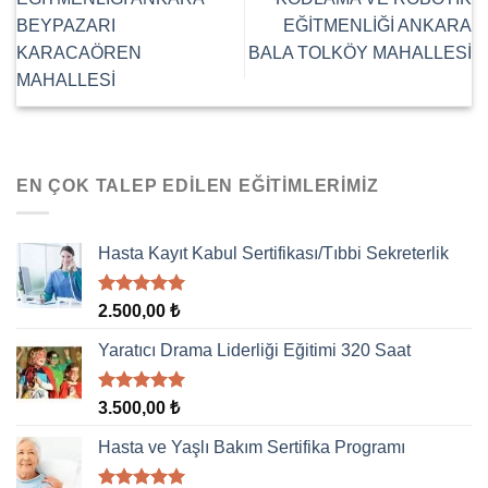
BEYPAZARI
EĞİTMENLİĞİ ANKARA
KARACAÖREN
BALA TOLKÖY MAHALLESİ
MAHALLESİ
EN ÇOK TALEP EDILEN EĞITIMLERIMIZ
Hasta Kayıt Kabul Sertifikası/Tıbbi Sekreterlik
5 üzerinden
2.500,00
₺
5.00
oy
aldı
Yaratıcı Drama Liderliği Eğitimi 320 Saat
5 üzerinden
3.500,00
₺
5.00
oy
aldı
Hasta ve Yaşlı Bakım Sertifika Programı