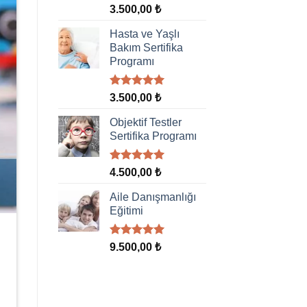
5 üzerinden
3.500,00
₺
5.00
oy
aldı
Hasta ve Yaşlı
Bakım Sertifika
Programı
5 üzerinden
3.500,00
₺
5.00
oy
aldı
Objektif Testler
Sertifika Programı
5 üzerinden
4.500,00
₺
5.00
oy
aldı
Aile Danışmanlığı
Eğitimi
5 üzerinden
9.500,00
₺
5.00
oy
aldı