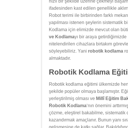
hızlı bir şekilde üzerine çekmeyi başar
ifadesinden kast edilen genellikle aklım
Robot terimi ile birbirinden farklı mek
yapılması istenen şeylerin sistematik bir
Kodlama için elimizde mevcut olan bütün
ve Kodlama
yı bir araya getirdiğimizd
nitelendirilen cihazlara birtakım görev
söyleyebiliriz. Yani
robotik kodlama
ro
almaktadır.
Robotik Kodlama Eğiti
Robotik kodlama eğitimi ülkemizde henü
şekilde popüler olmaya başlamıştır. Eği
yerleştirilmiş olması ve
Millî Eğitim Ba
Robotik Kodlama
‘nın önemini arttırmı
çözme, eleştirel bakabilme, sistematik 
kazandırmak amaçlanır. Bunun yanı sıra
gelişmesine de katkı sağlar. Bakıldığı