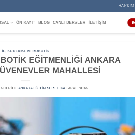
HAKKIM
MSAL
ÖN KAYIT
BLOG
CANLI DERSLER
İLETIŞIM
E
IL
,
KODLAMA VE ROBOTIK
BOTİK EĞİTMENLİĞİ ANKARA
ÜVENEVLER MAHALLESİ
GÖNDERILDI
ANKARA EĞITIM SERTIFIKA
TARAFINDAN