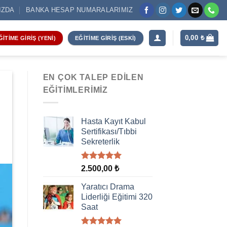
IZDA
BANKA HESAP NUMARALARIMIZ
0,00
₺
ĞITIME GIRIŞ (YENI)
EĞITIME GIRIŞ (ESKI)
EN ÇOK TALEP EDILEN
EĞITIMLERIMIZ
Hasta Kayıt Kabul
Sertifikası/Tıbbi
Sekreterlik
5 üzerinden
2.500,00
₺
5.00
oy
aldı
Yaratıcı Drama
Liderliği Eğitimi 320
Saat