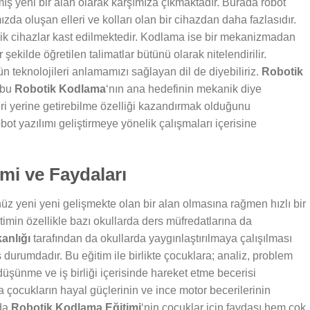
mış yeni bir alan olarak karşımıza çıkmaktadır. Burada robot
ızda oluşan elleri ve kolları olan bir cihazdan daha fazlasıdır.
anik cihazlar kast edilmektedir. Kodlama ise bir mekanizmadan
 şekilde öğretilen talimatlar bütünü olarak nitelendirilir.
 teknolojileri anlamamızı sağlayan dil de diyebiliriz.
Robotik
e bu
Robotik Kodlama
‘nın ana hedefinin mekanik diye
leri yerine getirebilme özelliği kazandırmak olduğunu
bot yazılımı geliştirmeye yönelik çalışmaları içerisine
mi ve Faydaları
z yeni yeni gelişmekte olan bir alan olmasına rağmen hızlı bir
timin özellikle bazı okullarda ders müfredatlarına da
kanlığı
tarafından da okullarda yaygınlaştırılmaya çalışılması
ş durumdadır. Bu eğitim ile birlikte çocuklara; analiz, problem
düşünme ve iş birliği içerisinde hareket etme becerisi
 çocukların hayal güçlerinin ve ince motor becerilerinin
nda
Robotik Kodlama Eğitimi
‘nin çocuklar için faydası hem çok