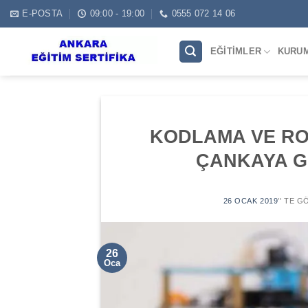
Skip
E-POSTA
09:00 - 19:00
0555 072 14 06
to
content
EĞITIMLER
KURU
KODLAMA VE RO
ÇANKAYA G
26 OCAK 2019
’' TE 
26
Oca