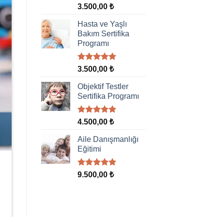
5 üzerinden
3.500,00
₺
5.00
oy
aldı
Hasta ve Yaşlı
Bakım Sertifika
Programı
5 üzerinden
3.500,00
₺
5.00
oy
aldı
Objektif Testler
Sertifika Programı
5 üzerinden
4.500,00
₺
5.00
oy
aldı
Aile Danışmanlığı
Eğitimi
5 üzerinden
9.500,00
₺
5.00
oy
aldı