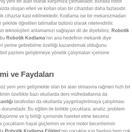
mış yeni bir alan olarak karşımıza çıkmaktadır. Burada robot
ızda oluşan elleri ve kolları olan bir cihazdan daha fazlasıdır.
anik cihazlar kast edilmektedir. Kodlama ise bir mekanizmadan
 şekilde öğretilen talimatlar bütünü olarak nitelendirilir.
 teknolojileri anlamamızı sağlayan dil de diyebiliriz.
Robotik
e bu
Robotik Kodlama
‘nın ana hedefinin mekanik diye
leri yerine getirebilme özelliği kazandırmak olduğunu
bot yazılımı geliştirmeye yönelik çalışmaları içerisine
mi ve Faydaları
z yeni yeni gelişmekte olan bir alan olmasına rağmen hızlı bir
timin özellikle bazı okullarda ders müfredatlarına da
kanlığı
tarafından da okullarda yaygınlaştırılmaya çalışılması
ş durumdadır. Bu eğitim ile birlikte çocuklara; analiz, problem
düşünme ve iş birliği içerisinde hareket etme becerisi
 çocukların hayal güçlerinin ve ince motor becerilerinin
nda
Robotik Kodlama Eğitimi
‘nin çocuklar için faydası hem çok