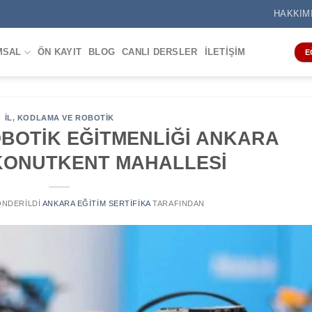
HAKKIM
MSAL
ÖN KAYIT
BLOG
CANLI DERSLER
İLETIŞIM
E
IL
,
KODLAMA VE ROBOTIK
BOTİK EĞİTMENLİĞİ ANKARA
KONUTKENT MAHALLESİ
GÖNDERILDI
ANKARA EĞITIM SERTIFIKA
TARAFINDAN