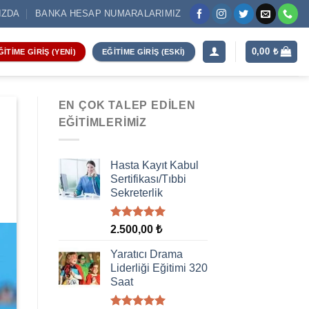
IZDA
BANKA HESAP NUMARALARIMIZ
0,00
₺
ĞITIME GIRIŞ (YENI)
EĞITIME GIRIŞ (ESKI)
EN ÇOK TALEP EDILEN
EĞITIMLERIMIZ
Hasta Kayıt Kabul
Sertifikası/Tıbbi
Sekreterlik
5 üzerinden
2.500,00
₺
5.00
oy
aldı
Yaratıcı Drama
Liderliği Eğitimi 320
Saat