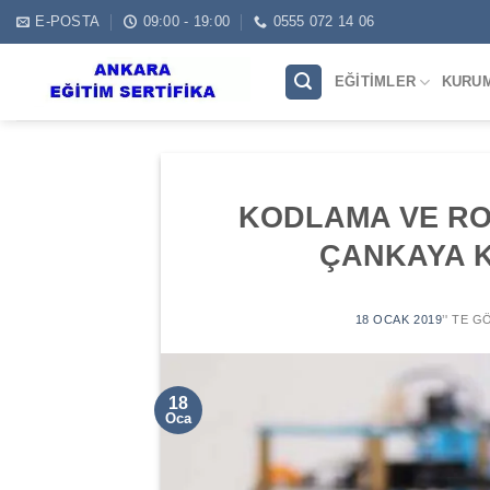
Skip
E-POSTA
09:00 - 19:00
0555 072 14 06
to
content
EĞITIMLER
KURU
KODLAMA VE RO
ÇANKAYA 
18 OCAK 2019
’' TE 
18
Oca