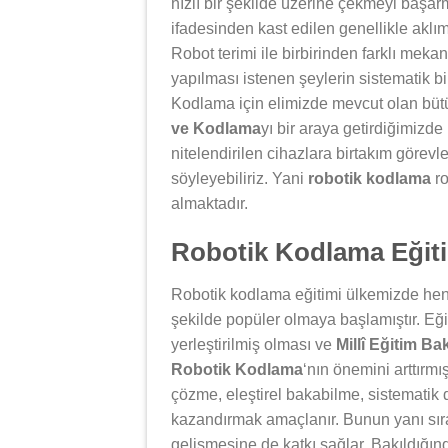
hızlı bir şekilde üzerine çekmeyi başar
ifadesinden kast edilen genellikle aklım
Robot terimi ile birbirinden farklı mek
yapılması istenen şeylerin sistematik bir
Kodlama için elimizde mevcut olan bütün
ve Kodlama
yı bir araya getirdiğimizd
nitelendirilen cihazlara birtakım görev
söyleyebiliriz. Yani
robotik kodlama
ro
almaktadır.
Robotik Kodlama Eğiti
Robotik kodlama eğitimi ülkemizde henü
şekilde popüler olmaya başlamıştır. Eği
yerleştirilmiş olması ve
Millî Eğitim Ba
Robotik Kodlama
‘nın önemini arttırmı
çözme, eleştirel bakabilme, sistematik 
kazandırmak amaçlanır. Bunun yanı sıra
gelişmesine de katkı sağlar. Bakıldığı