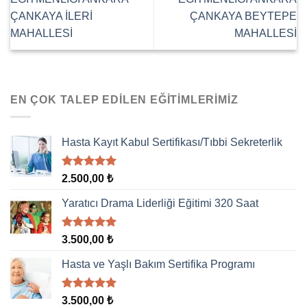
ÇANKAYA İLERİ
ÇANKAYA BEYTEPE
MAHALLESİ
MAHALLESİ
EN ÇOK TALEP EDILEN EĞITIMLERIMIZ
Hasta Kayıt Kabul Sertifikası/Tıbbi Sekreterlik
5 üzerinden
2.500,00
₺
5.00
oy
aldı
Yaratıcı Drama Liderliği Eğitimi 320 Saat
5 üzerinden
3.500,00
₺
5.00
oy
aldı
Hasta ve Yaşlı Bakım Sertifika Programı
5 üzerinden
3.500,00
₺