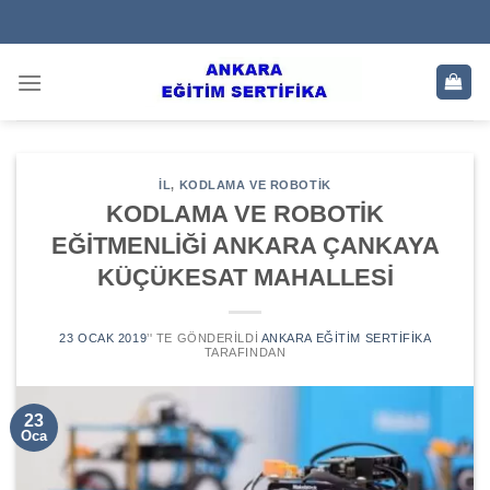
Skip
to
content
IL
,
KODLAMA VE ROBOTIK
KODLAMA VE ROBOTİK
EĞİTMENLİĞİ ANKARA ÇANKAYA
KÜÇÜKESAT MAHALLESİ
23 OCAK 2019
’' TE GÖNDERILDI
ANKARA EĞITIM SERTIFIKA
TARAFINDAN
23
Oca