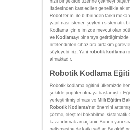
hızlı bir şekilde üzerine çekmeyi başar
ifadesinden kast edilen genellikle aklım
Robot terimi ile birbirinden farklı mek
yapılması istenen şeylerin sistematik bir
Kodlama için elimizde mevcut olan bütün
ve Kodlama
yı bir araya getirdiğimizd
nitelendirilen cihazlara birtakım görev
söyleyebiliriz. Yani
robotik kodlama
ro
almaktadır.
Robotik Kodlama Eğiti
Robotik kodlama eğitimi ülkemizde henü
şekilde popüler olmaya başlamıştır. Eği
yerleştirilmiş olması ve
Millî Eğitim Ba
Robotik Kodlama
‘nın önemini arttırmı
çözme, eleştirel bakabilme, sistematik 
kazandırmak amaçlanır. Bunun yanı sıra
gelişmesine de katkı sağlar. Bakıldığı