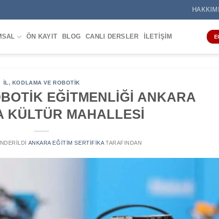
HAKKIM
MSAL
ÖN KAYIT
BLOG
CANLI DERSLER
İLETIŞIM
E
IL
,
KODLAMA VE ROBOTIK
BOTİK EĞİTMENLİĞİ ANKARA
 KÜLTÜR MAHALLESİ
ÖNDERILDI
ANKARA EĞITIM SERTIFIKA
TARAFINDAN