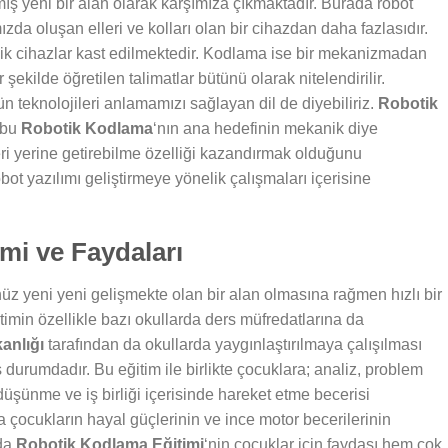
mış yeni bir alan olarak karşımıza çıkmaktadır. Burada robot
ızda oluşan elleri ve kolları olan bir cihazdan daha fazlasıdır.
anik cihazlar kast edilmektedir. Kodlama ise bir mekanizmadan
 şekilde öğretilen talimatlar bütünü olarak nitelendirilir.
 teknolojileri anlamamızı sağlayan dil de diyebiliriz.
Robotik
e bu
Robotik Kodlama
‘nın ana hedefinin mekanik diye
leri yerine getirebilme özelliği kazandırmak olduğunu
bot yazılımı geliştirmeye yönelik çalışmaları içerisine
mi ve Faydaları
z yeni yeni gelişmekte olan bir alan olmasına rağmen hızlı bir
timin özellikle bazı okullarda ders müfredatlarına da
kanlığı
tarafından da okullarda yaygınlaştırılmaya çalışılması
ş durumdadır. Bu eğitim ile birlikte çocuklara; analiz, problem
düşünme ve iş birliği içerisinde hareket etme becerisi
 çocukların hayal güçlerinin ve ince motor becerilerinin
nda
Robotik Kodlama Eğitimi
‘nin çocuklar için faydası hem çok