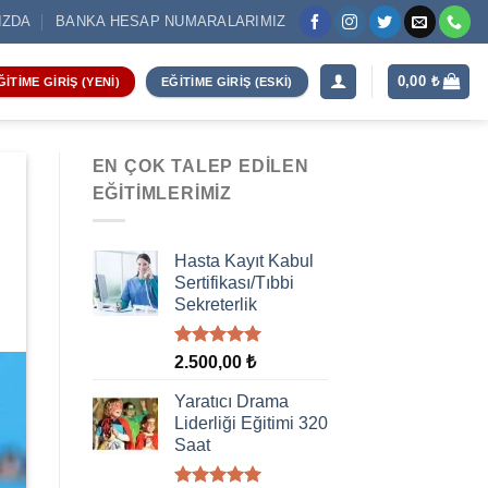
IZDA
BANKA HESAP NUMARALARIMIZ
0,00
₺
ĞITIME GIRIŞ (YENI)
EĞITIME GIRIŞ (ESKI)
EN ÇOK TALEP EDILEN
EĞITIMLERIMIZ
Hasta Kayıt Kabul
Sertifikası/Tıbbi
Sekreterlik
5 üzerinden
2.500,00
₺
5.00
oy
aldı
Yaratıcı Drama
Liderliği Eğitimi 320
Saat