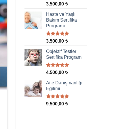
5 üzerinden
3.500,00
₺
5.00
oy
aldı
Hasta ve Yaşlı
Bakım Sertifika
Programı
5 üzerinden
3.500,00
₺
5.00
oy
aldı
Objektif Testler
Sertifika Programı
5 üzerinden
4.500,00
₺
5.00
oy
aldı
Aile Danışmanlığı
Eğitimi
5 üzerinden
9.500,00
₺
5.00
oy
aldı