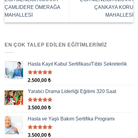
ÇAMLIDERE ÖMERAĞA
ÇANKAYA KORU
MAHALLESİ
MAHALLESİ
EN ÇOK TALEP EDILEN EĞITIMLERIMIZ
Hasta Kayıt Kabul Sertifikası/Tıbbi Sekreterlik
5 üzerinden
2.500,00
₺
5.00
oy
aldı
Yaratıcı Drama Liderliği Eğitimi 320 Saat
5 üzerinden
3.500,00
₺
5.00
oy
aldı
Hasta ve Yaşlı Bakım Sertifika Programı
5 üzerinden
3.500,00
₺