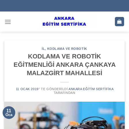
Skip
to
content
IL
,
KODLAMA VE ROBOTIK
KODLAMA VE ROBOTİK
EĞİTMENLİĞİ ANKARA ÇANKAYA
MALAZGİRT MAHALLESİ
11 OCAK 2019
’' TE GÖNDERILDI
ANKARA EĞITIM SERTIFIKA
TARAFINDAN
11
Oca