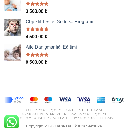
5 üzerinden
3.500,00
₺
5.00
oy
aldı
Objektif Testler Sertifika Programı
5 üzerinden
4.500,00
₺
5.00
oy
aldı
Aile Danışmanlığı Eğitimi
5 üzerinden
9.500,00
₺
5.00
oy
aldı
ÜYELIK SÖZLEŞMESI
GIZLILIK POLITIKASI
KVKK AYDINLATMA METNI
SATIŞ SÖZLEŞMESI
TESLIMAT & İADE KOŞULLARI
HAKKIMIZDA
İLETIŞIM
Copyright 2026 ©
Ankara Eğitim Sertifika