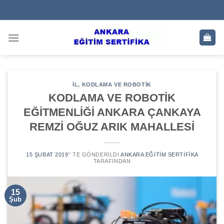
Skip
to
content
IL
,
KODLAMA VE ROBOTIK
KODLAMA VE ROBOTİK
EĞİTMENLİĞİ ANKARA ÇANKAYA
REMZİ OĞUZ ARIK MAHALLESİ
15 ŞUBAT 2019
’' TE GÖNDERILDI
ANKARA EĞITIM SERTIFIKA
TARAFINDAN
15
Şub