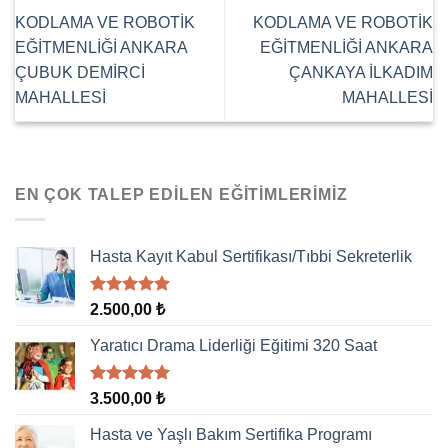
KODLAMA VE ROBOTİK
KODLAMA VE ROBOTİK
EĞİTMENLİĞİ ANKARA
EĞİTMENLİĞİ ANKARA
ÇUBUK DEMİRCİ
ÇANKAYA İLKADIM
MAHALLESİ
MAHALLESİ
EN ÇOK TALEP EDILEN EĞITIMLERIMIZ
Hasta Kayıt Kabul Sertifikası/Tıbbi Sekreterlik
5 üzerinden
2.500,00
₺
5.00
oy
aldı
Yaratıcı Drama Liderliği Eğitimi 320 Saat
5 üzerinden
3.500,00
₺
5.00
oy
aldı
Hasta ve Yaşlı Bakım Sertifika Programı