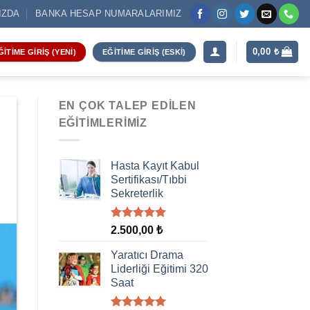
IZDA
BANKA HESAP NUMARALARIMIZ
0,00
₺
ĞITIME GIRIŞ (YENI)
EĞITIME GIRIŞ (ESKI)
EN ÇOK TALEP EDILEN
EĞITIMLERIMIZ
Hasta Kayıt Kabul
Sertifikası/Tıbbi
Sekreterlik
5 üzerinden
2.500,00
₺
5.00
oy
aldı
Yaratıcı Drama
Liderliği Eğitimi 320
Saat