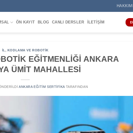
HAKKIM
MSAL
ÖN KAYIT
BLOG
CANLI DERSLER
İLETIŞIM
E
IL
,
KODLAMA VE ROBOTIK
BOTİK EĞİTMENLİĞİ ANKARA
A ÜMİT MAHALLESİ
GÖNDERILDI
ANKARA EĞITIM SERTIFIKA
TARAFINDAN