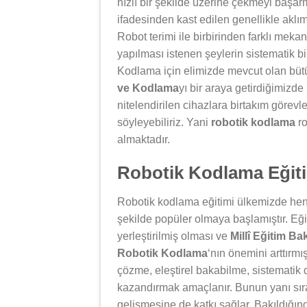
hızlı bir şekilde üzerine çekmeyi başar
ifadesinden kast edilen genellikle aklım
Robot terimi ile birbirinden farklı mek
yapılması istenen şeylerin sistematik bir
Kodlama için elimizde mevcut olan bütün
ve Kodlama
yı bir araya getirdiğimizd
nitelendirilen cihazlara birtakım görev
söyleyebiliriz. Yani
robotik kodlama
ro
almaktadır.
Robotik Kodlama Eğiti
Robotik kodlama eğitimi ülkemizde henü
şekilde popüler olmaya başlamıştır. Eği
yerleştirilmiş olması ve
Millî Eğitim Ba
Robotik Kodlama
‘nın önemini arttırmı
çözme, eleştirel bakabilme, sistematik 
kazandırmak amaçlanır. Bunun yanı sıra
gelişmesine de katkı sağlar. Bakıldığı