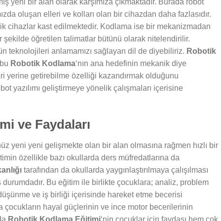
mış yeni bir alan olarak karşımıza çıkmaktadır. Burada robot
ızda oluşan elleri ve kolları olan bir cihazdan daha fazlasıdır.
anik cihazlar kast edilmektedir. Kodlama ise bir mekanizmadan
 şekilde öğretilen talimatlar bütünü olarak nitelendirilir.
 teknolojileri anlamamızı sağlayan dil de diyebiliriz.
Robotik
e bu
Robotik Kodlama
‘nın ana hedefinin mekanik diye
leri yerine getirebilme özelliği kazandırmak olduğunu
bot yazılımı geliştirmeye yönelik çalışmaları içerisine
mi ve Faydaları
z yeni yeni gelişmekte olan bir alan olmasına rağmen hızlı bir
timin özellikle bazı okullarda ders müfredatlarına da
kanlığı
tarafından da okullarda yaygınlaştırılmaya çalışılması
ş durumdadır. Bu eğitim ile birlikte çocuklara; analiz, problem
düşünme ve iş birliği içerisinde hareket etme becerisi
 çocukların hayal güçlerinin ve ince motor becerilerinin
nda
Robotik Kodlama Eğitimi
‘nin çocuklar için faydası hem çok