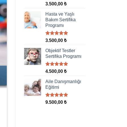
5 üzerinden
3.500,00
₺
5.00
oy
aldı
Hasta ve Yaşlı
Bakım Sertifika
Programı
5 üzerinden
3.500,00
₺
5.00
oy
aldı
Objektif Testler
Sertifika Programı
5 üzerinden
4.500,00
₺
5.00
oy
aldı
Aile Danışmanlığı
Eğitimi
5 üzerinden
9.500,00
₺
5.00
oy
aldı