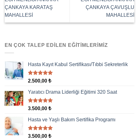
ÇANKAYA KARATAŞ
ÇANKAYA ÇAVUŞLU
MAHALLESİ
MAHALLESİ
EN ÇOK TALEP EDILEN EĞITIMLERIMIZ
Hasta Kayıt Kabul Sertifikası/Tıbbi Sekreterlik
5 üzerinden
2.500,00
₺
5.00
oy
aldı
Yaratıcı Drama Liderliği Eğitimi 320 Saat
5 üzerinden
3.500,00
₺
5.00
oy
aldı
Hasta ve Yaşlı Bakım Sertifika Programı
5 üzerinden
3.500,00
₺