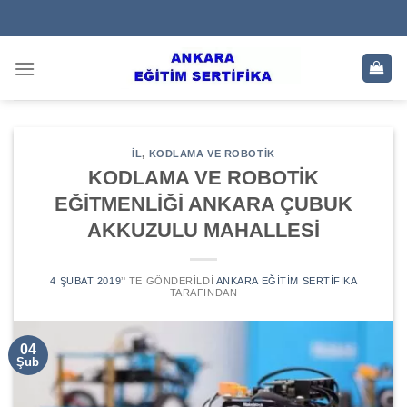
Skip
to
content
IL
,
KODLAMA VE ROBOTIK
KODLAMA VE ROBOTİK
EĞİTMENLİĞİ ANKARA ÇUBUK
AKKUZULU MAHALLESİ
4 ŞUBAT 2019
’' TE GÖNDERILDI
ANKARA EĞITIM SERTIFIKA
TARAFINDAN
04
Şub