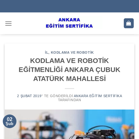
Skip
to
content
IL
,
KODLAMA VE ROBOTIK
KODLAMA VE ROBOTİK
EĞİTMENLİĞİ ANKARA ÇUBUK
ATATÜRK MAHALLESİ
2 ŞUBAT 2019
’' TE GÖNDERILDI
ANKARA EĞITIM SERTIFIKA
TARAFINDAN
02
Şub