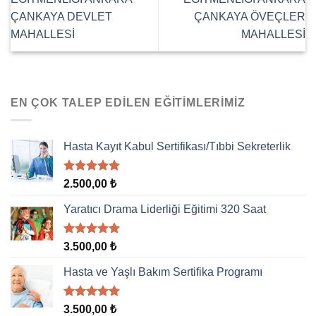
ÇANKAYA DEVLET
ÇANKAYA ÖVEÇLER
MAHALLESİ
MAHALLESİ
EN ÇOK TALEP EDILEN EĞITIMLERIMIZ
Hasta Kayıt Kabul Sertifikası/Tıbbi Sekreterlik
5 üzerinden
2.500,00
₺
5.00
oy
aldı
Yaratıcı Drama Liderliği Eğitimi 320 Saat
5 üzerinden
3.500,00
₺
5.00
oy
aldı
Hasta ve Yaşlı Bakım Sertifika Programı
5 üzerinden
3.500,00
₺