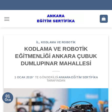
Skip
to
content
IL
,
KODLAMA VE ROBOTIK
KODLAMA VE ROBOTİK
EĞİTMENLİĞİ ANKARA ÇUBUK
DUMLUPINAR MAHALLESİ
1 OCAK 2019
’' TE GÖNDERILDI
ANKARA EĞITIM SERTIFIKA
TARAFINDAN
01
Oca