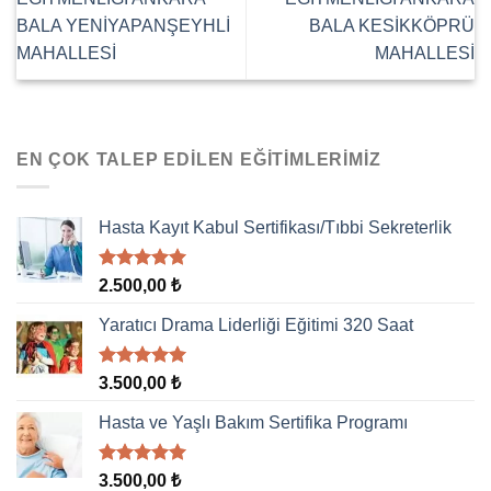
BALA YENİYAPANŞEYHLİ
BALA KESİKKÖPRÜ
MAHALLESİ
MAHALLESİ
EN ÇOK TALEP EDILEN EĞITIMLERIMIZ
Hasta Kayıt Kabul Sertifikası/Tıbbi Sekreterlik
5 üzerinden
2.500,00
₺
5.00
oy
aldı
Yaratıcı Drama Liderliği Eğitimi 320 Saat
5 üzerinden
3.500,00
₺
5.00
oy
aldı
Hasta ve Yaşlı Bakım Sertifika Programı
5 üzerinden
3.500,00
₺