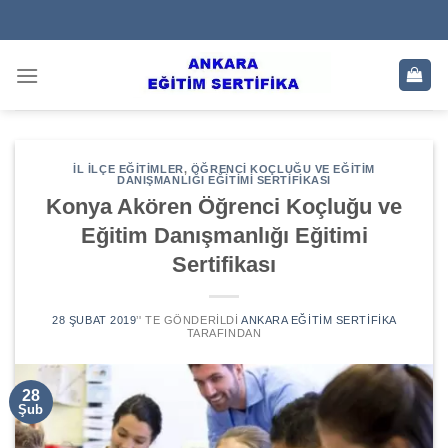
Skip
to
content
İL İLÇE EĞITIMLER
,
ÖĞRENCI KOÇLUĞU VE EĞITIM
DANIŞMANLIĞI EĞITIMI SERTIFIKASI
Konya Akören Öğrenci Koçluğu ve
Eğitim Danışmanlığı Eğitimi
Sertifikası
28 ŞUBAT 2019
’' TE GÖNDERILDI
ANKARA EĞITIM SERTIFIKA
TARAFINDAN
28
Şub