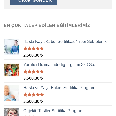
EN ÇOK TALEP EDILEN EĞITIMLERIMIZ
Hasta Kayıt Kabul Sertifikası/Tıbbi Sekreterlik
5 üzerinden
2.500,00
₺
5.00
oy
aldı
Yaratıcı Drama Liderliği Eğitimi 320 Saat
5 üzerinden
3.500,00
₺
5.00
oy
aldı
Hasta ve Yaşlı Bakım Sertifika Programı
5 üzerinden
3.500,00
₺
5.00
oy
aldı
Objektif Testler Sertifika Programı