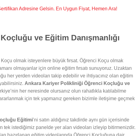
, Sertifikan Adresine Gelsin. En Uygun Fiyat, Hemen Ara!
Koçluğu ve Eğitim Danışmanlığı
 Koçu olmak isteyenlere büyük fırsat. Öğrenci Koçu olmak
zamanı olmayanlar için online eğitim fırsatı sunuyoruz. Uzaktan
ğu her yerden videoları takip edebilir ve ihtiyacınız olan eğitim
abilirsiniz.
Ankara Kariyer Polikliniği Öğrenci Koçluğu ve
kiye’nin her neresinde olursanız olun rahatlıkla katılabilme
ararlanmak için tek yapmanız gereken bizimle iletişime geçmek
Koçluğu Eğitimi
’ni satın aldığınız takdirde aynı gün içerisinde
n tek istediğimiz panelde yer alan videoları izleyip bitirmenizdir.
dan hazırlanan eğitim videolarında Öğrenci Koçluğuna dair