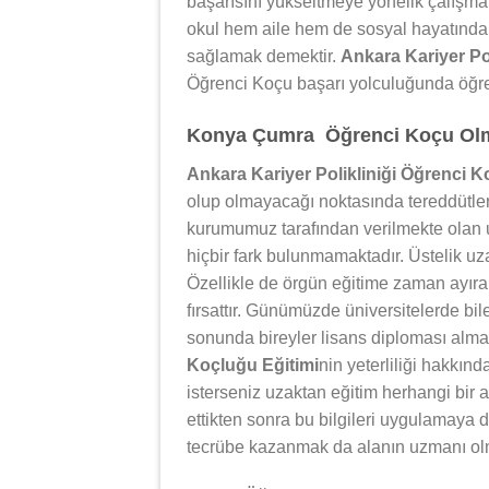
başarısını yükseltmeye yönelik çalışm
okul hem aile hem de sosyal hayatında 
sağlamak demektir.
Ankara Kariyer Po
Öğrenci Koçu başarı yolculuğunda öğren
Konya Çumra Öğrenci Koçu Olmak
Ankara Kariyer Polikliniği Öğrenci K
olup olmayacağı noktasında tereddütler 
kurumumuz tarafından verilmekte olan u
hiçbir fark bulunmamaktadır. Üstelik uza
Özellikle de örgün eğitime zaman ayıram
fırsattır. Günümüzde üniversitelerde bil
sonunda bireyler lisans diploması alm
Koçluğu Eğitimi
nin yeterliliği hakkın
isterseniz uzaktan eğitim herhangi bir a
ettikten sonra bu bilgileri uygulamaya
tecrübe kazanmak da alanın uzmanı ol