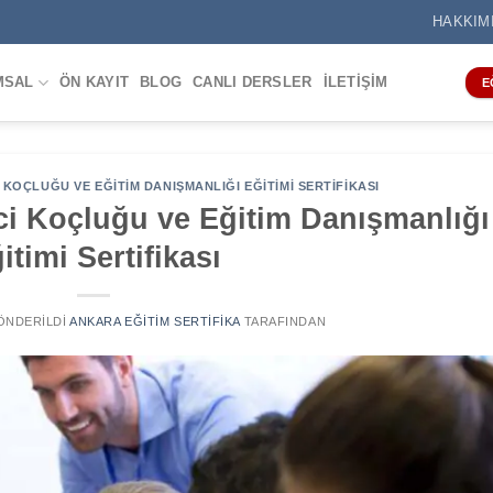
HAKKIM
MSAL
ÖN KAYIT
BLOG
CANLI DERSLER
İLETIŞIM
E
KOÇLUĞU VE EĞITIM DANIŞMANLIĞI EĞITIMI SERTIFIKASI
 Koçluğu ve Eğitim Danışmanlığı
itimi Sertifikası
GÖNDERILDI
ANKARA EĞITIM SERTIFIKA
TARAFINDAN