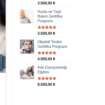
5 üzerinden
3.500,00
₺
5.00
oy
aldı
Hasta ve Yaşlı
Bakım Sertifika
Programı
5 üzerinden
3.500,00
₺
5.00
oy
aldı
Objektif Testler
Sertifika Programı
5 üzerinden
4.500,00
₺
5.00
oy
aldı
Aile Danışmanlığı
Eğitimi
5 üzerinden
9.500,00
₺
5.00
oy
aldı