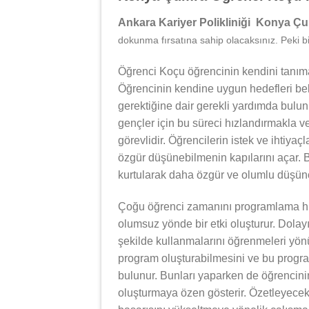
Ankara Kariyer Polikliniği Konya Ç
dokunma fırsatına sahip olacaksınız. Peki bi
Öğrenci Koçu öğrencinin kendini tanıma
Öğrencinin kendine uygun hedefleri bel
gerektiğine dair gerekli yardımda bulu
gençler için bu süreci hızlandırmakla v
görevlidir. Öğrencilerin istek ve ihtiyaç
özgür düşünebilmenin kapılarını açar. B
kurtularak daha özgür ve olumlu düşünce
Çoğu öğrenci zamanını programlama hu
olumsuz yönde bir etki oluşturur. Dolay
şekilde kullanmalarını öğrenmeleri yönü
program oluşturabilmesini ve bu progra
bulunur. Bunları yaparken de öğrencinin
oluşturmaya özen gösterir. Özetleyece