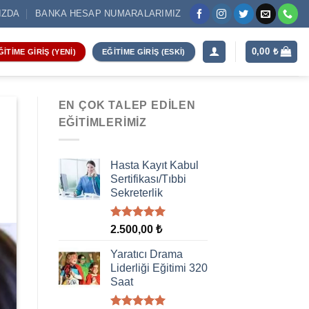
IZDA
BANKA HESAP NUMARALARIMIZ
0,00
₺
ĞITIME GIRIŞ (YENI)
EĞITIME GIRIŞ (ESKI)
EN ÇOK TALEP EDILEN
EĞITIMLERIMIZ
Hasta Kayıt Kabul
Sertifikası/Tıbbi
Sekreterlik
5 üzerinden
2.500,00
₺
5.00
oy
aldı
Yaratıcı Drama
Liderliği Eğitimi 320
Saat