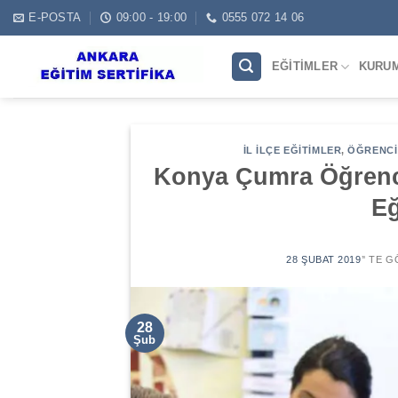
Skip
E-POSTA
09:00 - 19:00
0555 072 14 06
to
content
EĞITIMLER
KURU
İL İLÇE EĞITIMLER
,
ÖĞRENCI 
Konya Çumra Öğrenci
Eğ
28 ŞUBAT 2019
’' TE 
28
Şub