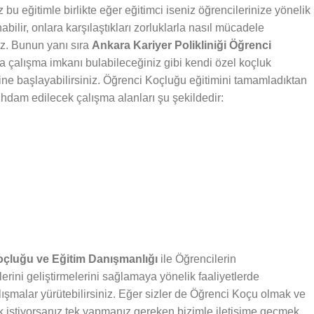
bu eğitimle birlikte eğer eğitimci iseniz öğrencilerinize yönelik
abilir, onlara karşılaştıkları zorluklarla nasıl mücadele
iz. Bunun yanı sıra
Ankara Kariyer Polikliniği Öğrenci
da çalışma imkanı bulabileceğiniz gibi kendi özel koçluk
rine başlayabilirsiniz. Öğrenci Koçluğu eğitimini tamamladıktan
stihdam edilecek çalışma alanları şu şekildedir:
Koçluğu ve Eğitim Danışmanlığı
ile Öğrencilerin
lerini geliştirmelerini sağlamaya yönelik faaliyetlerde
lışmalar yürütebilirsiniz. Eğer sizler de Öğrenci Koçu olmak ve
 istiyorsanız tek yapmanız gereken bizimle iletişime geçmek