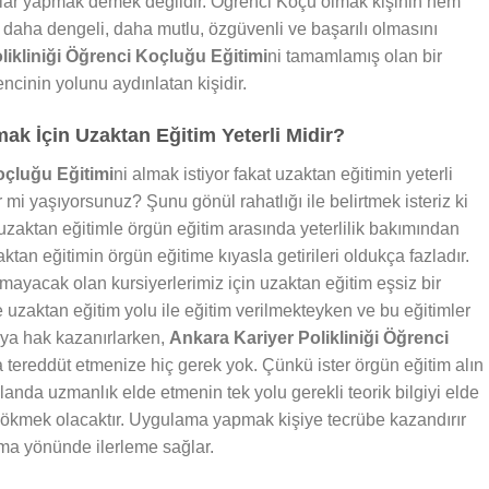
alar yapmak demek değildir. Öğrenci Koçu olmak kişinin hem
daha dengeli, daha mutlu, özgüvenli ve başarılı olmasını
likliniği Öğrenci Koçluğu Eğitimi
ni tamamlamış olan bir
cinin yolunu aydınlatan kişidir.
 İçin Uzaktan Eğitim Yeterli Midir?
oçluğu Eğitimi
ni almak istiyor fakat uzaktan eğitimin yeterli
mi yaşıyorsunuz? Şunu gönül rahatlığı ile belirtmek isteriz ki
zaktan eğitimle örgün eğitim arasında yeterlilik bakımından
ktan eğitimin örgün eğitime kıyasla getirileri oldukça fazladır.
ayacak olan kursiyerlerimiz için uzaktan eğitim eşsiz bir
e uzaktan eğitim yolu ile eğitim verilmekteyken ve bu eğitimler
aya hak kazanırlarken,
Ankara Kariyer Polikliniği Öğrenci
da tereddüt etmenize hiç gerek yok. Çünkü ister örgün eğitim alın
landa uzmanlık elde etmenin tek yolu gerekli teorik bilgiyi elde
 dökmek olacaktır. Uygulama yapmak kişiye tecrübe kazandırır
ma yönünde ilerleme sağlar.