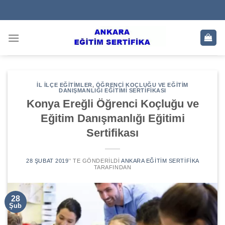
Skip
to
content
İL İLÇE EĞITIMLER
,
ÖĞRENCI KOÇLUĞU VE EĞITIM
DANIŞMANLIĞI EĞITIMI SERTIFIKASI
Konya Ereğli Öğrenci Koçluğu ve
Eğitim Danışmanlığı Eğitimi
Sertifikası
28 ŞUBAT 2019
’' TE GÖNDERILDI
ANKARA EĞITIM SERTIFIKA
TARAFINDAN
28
Şub