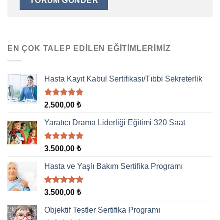
EN ÇOK TALEP EDILEN EĞITIMLERIMIZ
Hasta Kayıt Kabul Sertifikası/Tıbbi Sekreterlik
5 üzerinden
2.500,00
₺
5.00
oy
aldı
Yaratıcı Drama Liderliği Eğitimi 320 Saat
5 üzerinden
3.500,00
₺
5.00
oy
aldı
Hasta ve Yaşlı Bakım Sertifika Programı
5 üzerinden
3.500,00
₺
5.00
oy
aldı
Objektif Testler Sertifika Programı