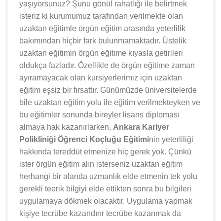
yaşıyorsunuz? Şunu gönül rahatlığı ile belirtmek
isteriz ki kurumumuz tarafından verilmekte olan
uzaktan eğitimle örgün eğitim arasında yeterlilik
bakımından hiçbir fark bulunmamaktadır. Üstelik
uzaktan eğitimin örgün eğitime kıyasla getirileri
oldukça fazladır. Özellikle de örgün eğitime zaman
ayıramayacak olan kursiyerlerimiz için uzaktan
eğitim eşsiz bir fırsattır. Günümüzde üniversitelerde
bile uzaktan eğitim yolu ile eğitim verilmekteyken ve
bu eğitimler sonunda bireyler lisans diploması
almaya hak kazanırlarken,
Ankara Kariyer
Polikliniği Öğrenci Koçluğu Eğitimi
nin yeterliliği
hakkında tereddüt etmenize hiç gerek yok. Çünkü
ister örgün eğitim alın isterseniz uzaktan eğitim
herhangi bir alanda uzmanlık elde etmenin tek yolu
gerekli teorik bilgiyi elde ettikten sonra bu bilgileri
uygulamaya dökmek olacaktır. Uygulama yapmak
kişiye tecrübe kazandırır tecrübe kazanmak da