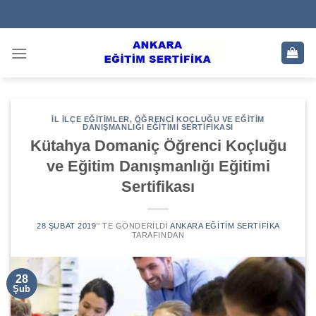
Skip
to
content
İL İLÇE EĞITIMLER
,
ÖĞRENCI KOÇLUĞU VE EĞITIM
DANIŞMANLIĞI EĞITIMI SERTIFIKASI
Kütahya Domaniç Öğrenci Koçluğu
ve Eğitim Danışmanlığı Eğitimi
Sertifikası
28 ŞUBAT 2019
’' TE GÖNDERILDI
ANKARA EĞITIM SERTIFIKA
TARAFINDAN
28
Şub