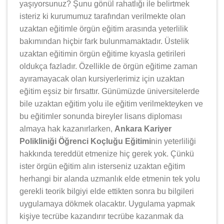
yaşıyorsunuz? Şunu gönül rahatlığı ile belirtmek
isteriz ki kurumumuz tarafından verilmekte olan
uzaktan eğitimle örgün eğitim arasında yeterlilik
bakımından hiçbir fark bulunmamaktadır. Üstelik
uzaktan eğitimin örgün eğitime kıyasla getirileri
oldukça fazladır. Özellikle de örgün eğitime zaman
ayıramayacak olan kursiyerlerimiz için uzaktan
eğitim eşsiz bir fırsattır. Günümüzde üniversitelerde
bile uzaktan eğitim yolu ile eğitim verilmekteyken ve
bu eğitimler sonunda bireyler lisans diploması
almaya hak kazanırlarken,
Ankara Kariyer
Polikliniği Öğrenci Koçluğu Eğitimi
nin yeterliliği
hakkında tereddüt etmenize hiç gerek yok. Çünkü
ister örgün eğitim alın isterseniz uzaktan eğitim
herhangi bir alanda uzmanlık elde etmenin tek yolu
gerekli teorik bilgiyi elde ettikten sonra bu bilgileri
uygulamaya dökmek olacaktır. Uygulama yapmak
kişiye tecrübe kazandırır tecrübe kazanmak da