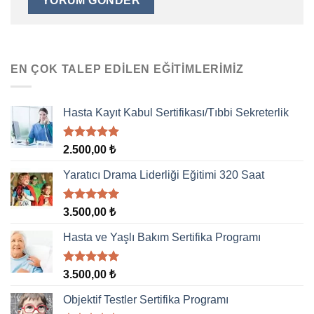
EN ÇOK TALEP EDILEN EĞITIMLERIMIZ
Hasta Kayıt Kabul Sertifikası/Tıbbi Sekreterlik
5 üzerinden
2.500,00
₺
5.00
oy
aldı
Yaratıcı Drama Liderliği Eğitimi 320 Saat
5 üzerinden
3.500,00
₺
5.00
oy
aldı
Hasta ve Yaşlı Bakım Sertifika Programı
5 üzerinden
3.500,00
₺
5.00
oy
aldı
Objektif Testler Sertifika Programı