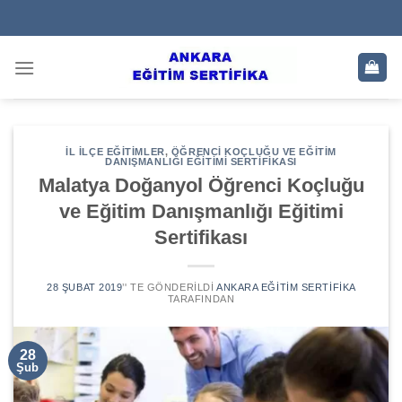
Skip
to
content
İL İLÇE EĞITIMLER
,
ÖĞRENCI KOÇLUĞU VE EĞITIM
DANIŞMANLIĞI EĞITIMI SERTIFIKASI
Malatya Doğanyol Öğrenci Koçluğu
ve Eğitim Danışmanlığı Eğitimi
Sertifikası
28 ŞUBAT 2019
’' TE GÖNDERILDI
ANKARA EĞITIM SERTIFIKA
TARAFINDAN
28
Şub