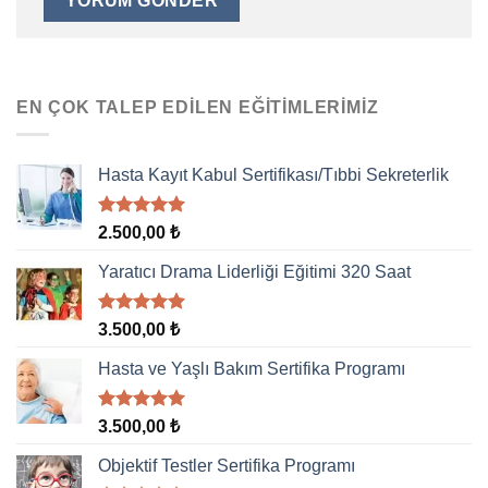
EN ÇOK TALEP EDILEN EĞITIMLERIMIZ
Hasta Kayıt Kabul Sertifikası/Tıbbi Sekreterlik
5 üzerinden
2.500,00
₺
5.00
oy
aldı
Yaratıcı Drama Liderliği Eğitimi 320 Saat
5 üzerinden
3.500,00
₺
5.00
oy
aldı
Hasta ve Yaşlı Bakım Sertifika Programı
5 üzerinden
3.500,00
₺
5.00
oy
aldı
Objektif Testler Sertifika Programı