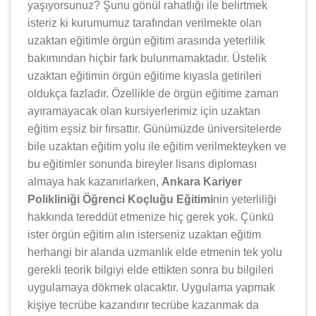
yaşıyorsunuz? Şunu gönül rahatlığı ile belirtmek
isteriz ki kurumumuz tarafından verilmekte olan
uzaktan eğitimle örgün eğitim arasında yeterlilik
bakımından hiçbir fark bulunmamaktadır. Üstelik
uzaktan eğitimin örgün eğitime kıyasla getirileri
oldukça fazladır. Özellikle de örgün eğitime zaman
ayıramayacak olan kursiyerlerimiz için uzaktan
eğitim eşsiz bir fırsattır. Günümüzde üniversitelerde
bile uzaktan eğitim yolu ile eğitim verilmekteyken ve
bu eğitimler sonunda bireyler lisans diploması
almaya hak kazanırlarken,
Ankara Kariyer
Polikliniği Öğrenci Koçluğu Eğitimi
nin yeterliliği
hakkında tereddüt etmenize hiç gerek yok. Çünkü
ister örgün eğitim alın isterseniz uzaktan eğitim
herhangi bir alanda uzmanlık elde etmenin tek yolu
gerekli teorik bilgiyi elde ettikten sonra bu bilgileri
uygulamaya dökmek olacaktır. Uygulama yapmak
kişiye tecrübe kazandırır tecrübe kazanmak da