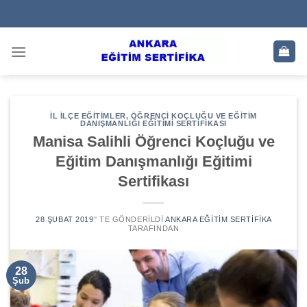
Skip
to
content
İL İLÇE EĞITIMLER
,
ÖĞRENCI KOÇLUĞU VE EĞITIM
DANIŞMANLIĞI EĞITIMI SERTIFIKASI
Manisa Salihli Öğrenci Koçluğu ve
Eğitim Danışmanlığı Eğitimi
Sertifikası
28 ŞUBAT 2019
’' TE GÖNDERILDI
ANKARA EĞITIM SERTIFIKA
TARAFINDAN
28
Şub