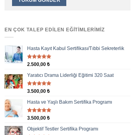
EN ÇOK TALEP EDILEN EĞITIMLERIMIZ
Hasta Kayıt Kabul Sertifikası/Tıbbi Sekreterlik
5 üzerinden
2.500,00
₺
5.00
oy
aldı
Yaratıcı Drama Liderliği Eğitimi 320 Saat
5 üzerinden
3.500,00
₺
5.00
oy
aldı
Hasta ve Yaşlı Bakım Sertifika Programı
5 üzerinden
3.500,00
₺
5.00
oy
aldı
Objektif Testler Sertifika Programı