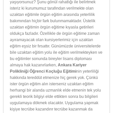
yaşıyorsunuz? Şunu gönül rahatlığı ile belirtmek
isteriz ki kurumumuz tarafından verilmekte olan
uzaktan eğitimle örgün eğitim arasında yeterlilik
bakımından hiçbir fark bulunmamaktadır. Üstelik
uzaktan eğitimin örgün eğitime kıyasla getirileri
oldukça fazladır. Özellikle de örgün eğitime zaman
ayıramayacak olan kursiyerlerimiz için uzaktan
eğitim eşsiz bir fırsattır. Günümüzde üniversitelerde
bile uzaktan eğitim yolu ile eğitim verilmekteyken ve
bu eğitimler sonunda bireyler lisans diploması
almaya hak kazanırlarken,
Ankara Kariyer
Polikliniği Öğrenci Koçluğu Eğitimi
nin yeterliliği
hakkında tereddüt etmenize hiç gerek yok. Çünkü
ister örgün eğitim alın isterseniz uzaktan eğitim
herhangi bir alanda uzmanlık elde etmenin tek yolu
gerekli teorik bilgiyi elde ettikten sonra bu bilgileri
uygulamaya dökmek olacaktır. Uygulama yapmak
kişiye tecrübe kazandırır tecrübe kazanmak da