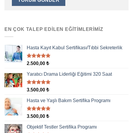
EN ÇOK TALEP EDILEN EĞITIMLERIMIZ
Hasta Kayıt Kabul Sertifikası/Tıbbi Sekreterlik
5 üzerinden
2.500,00
₺
5.00
oy
aldı
Yaratıcı Drama Liderliği Eğitimi 320 Saat
5 üzerinden
3.500,00
₺
5.00
oy
aldı
Hasta ve Yaşlı Bakım Sertifika Programı
5 üzerinden
3.500,00
₺
5.00
oy
aldı
Objektif Testler Sertifika Programı