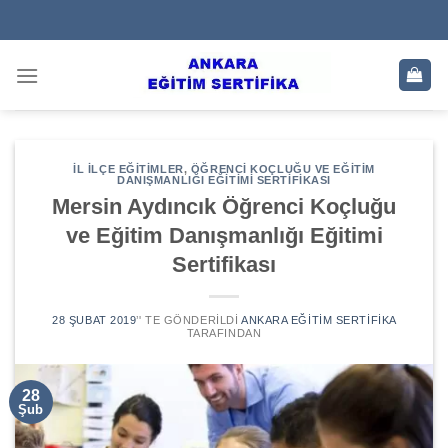
Skip
to
content
İL İLÇE EĞITIMLER
,
ÖĞRENCI KOÇLUĞU VE EĞITIM
DANIŞMANLIĞI EĞITIMI SERTIFIKASI
Mersin Aydıncık Öğrenci Koçluğu
ve Eğitim Danışmanlığı Eğitimi
Sertifikası
28 ŞUBAT 2019
’' TE GÖNDERILDI
ANKARA EĞITIM SERTIFIKA
TARAFINDAN
28
Şub