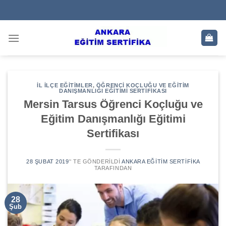
Skip
to
content
İL İLÇE EĞITIMLER
,
ÖĞRENCI KOÇLUĞU VE EĞITIM
DANIŞMANLIĞI EĞITIMI SERTIFIKASI
Mersin Tarsus Öğrenci Koçluğu ve
Eğitim Danışmanlığı Eğitimi
Sertifikası
28 ŞUBAT 2019
’' TE GÖNDERILDI
ANKARA EĞITIM SERTIFIKA
TARAFINDAN
28
Şub