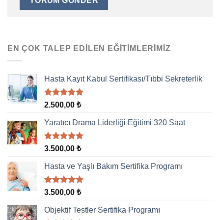
EN ÇOK TALEP EDILEN EĞITIMLERIMIZ
Hasta Kayıt Kabul Sertifikası/Tıbbi Sekreterlik
5 üzerinden
2.500,00
₺
5.00
oy
aldı
Yaratıcı Drama Liderliği Eğitimi 320 Saat
5 üzerinden
3.500,00
₺
5.00
oy
aldı
Hasta ve Yaşlı Bakım Sertifika Programı
5 üzerinden
3.500,00
₺
5.00
oy
aldı
Objektif Testler Sertifika Programı