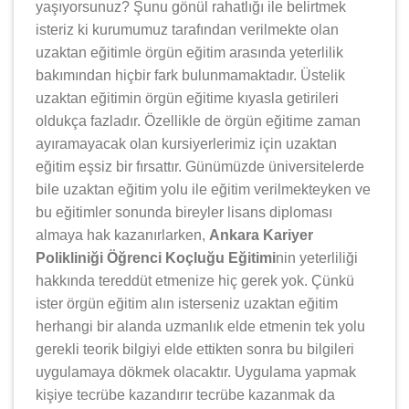
yaşıyorsunuz? Şunu gönül rahatlığı ile belirtmek
isteriz ki kurumumuz tarafından verilmekte olan
uzaktan eğitimle örgün eğitim arasında yeterlilik
bakımından hiçbir fark bulunmamaktadır. Üstelik
uzaktan eğitimin örgün eğitime kıyasla getirileri
oldukça fazladır. Özellikle de örgün eğitime zaman
ayıramayacak olan kursiyerlerimiz için uzaktan
eğitim eşsiz bir fırsattır. Günümüzde üniversitelerde
bile uzaktan eğitim yolu ile eğitim verilmekteyken ve
bu eğitimler sonunda bireyler lisans diploması
almaya hak kazanırlarken,
Ankara Kariyer
Polikliniği Öğrenci Koçluğu Eğitimi
nin yeterliliği
hakkında tereddüt etmenize hiç gerek yok. Çünkü
ister örgün eğitim alın isterseniz uzaktan eğitim
herhangi bir alanda uzmanlık elde etmenin tek yolu
gerekli teorik bilgiyi elde ettikten sonra bu bilgileri
uygulamaya dökmek olacaktır. Uygulama yapmak
kişiye tecrübe kazandırır tecrübe kazanmak da