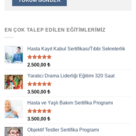
EN ÇOK TALEP EDILEN EĞITIMLERIMIZ
Hasta Kayıt Kabul Sertifikası/Tıbbi Sekreterlik
5 üzerinden
2.500,00
₺
5.00
oy
aldı
Yaratıcı Drama Liderliği Eğitimi 320 Saat
5 üzerinden
3.500,00
₺
5.00
oy
aldı
Hasta ve Yaşlı Bakım Sertifika Programı
5 üzerinden
3.500,00
₺
5.00
oy
aldı
Objektif Testler Sertifika Programı