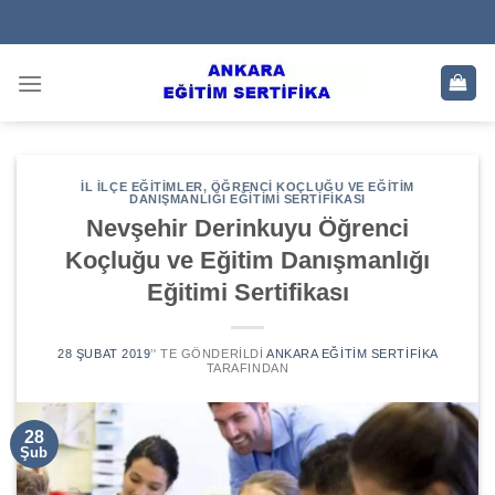
Skip
to
content
İL İLÇE EĞITIMLER
,
ÖĞRENCI KOÇLUĞU VE EĞITIM
DANIŞMANLIĞI EĞITIMI SERTIFIKASI
Nevşehir Derinkuyu Öğrenci
Koçluğu ve Eğitim Danışmanlığı
Eğitimi Sertifikası
28 ŞUBAT 2019
’' TE GÖNDERILDI
ANKARA EĞITIM SERTIFIKA
TARAFINDAN
28
Şub