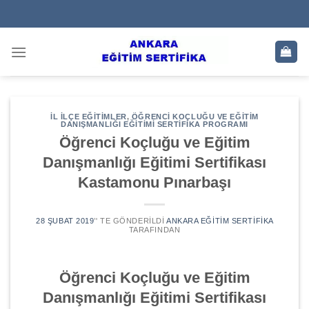
Skip
to
content
İL İLÇE EĞITIMLER
,
ÖĞRENCI KOÇLUĞU VE EĞITIM
DANIŞMANLIĞI EĞITIMI SERTIFIKA PROGRAMI
Öğrenci Koçluğu ve Eğitim
Danışmanlığı Eğitimi Sertifikası
Kastamonu Pınarbaşı
28 ŞUBAT 2019
’' TE GÖNDERILDI
ANKARA EĞITIM SERTIFIKA
TARAFINDAN
Öğrenci Koçluğu ve Eğitim
Danışmanlığı Eğitimi Sertifikası