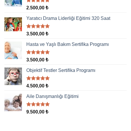
5 üzerinden
2.500,00
₺
5.00
oy
aldı
Yaratıcı Drama Liderliği Eğitimi 320 Saat
5 üzerinden
3.500,00
₺
5.00
oy
aldı
Hasta ve Yaşlı Bakım Sertifika Programı
5 üzerinden
3.500,00
₺
5.00
oy
aldı
Objektif Testler Sertifika Programı
5 üzerinden
4.500,00
₺
5.00
oy
aldı
Aile Danışmanlığı Eğitimi
5 üzerinden
9.500,00
₺
5.00
oy
aldı