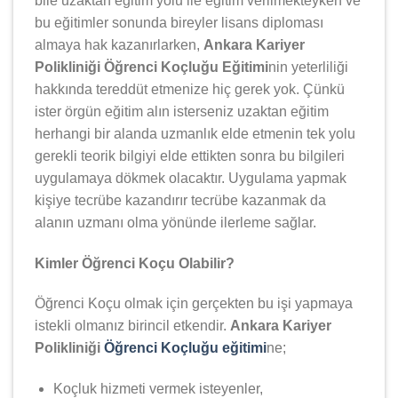
bile uzaktan eğitim yolu ile eğitim verilmekteyken ve
bu eğitimler sonunda bireyler lisans diploması
almaya hak kazanırlarken,
Ankara Kariyer
Polikliniği Öğrenci Koçluğu Eğitimi
nin yeterliliği
hakkında tereddüt etmenize hiç gerek yok. Çünkü
ister örgün eğitim alın isterseniz uzaktan eğitim
herhangi bir alanda uzmanlık elde etmenin tek yolu
gerekli teorik bilgiyi elde ettikten sonra bu bilgileri
uygulamaya dökmek olacaktır. Uygulama yapmak
kişiye tecrübe kazandırır tecrübe kazanmak da
alanın uzmanı olma yönünde ilerleme sağlar.
Kimler Öğrenci Koçu Olabilir?
Öğrenci Koçu olmak için gerçekten bu işi yapmaya
istekli olmanız birincil etkendir.
Ankara Kariyer
Polikliniği
Öğrenci Koçluğu eğitimi
ne;
Koçluk hizmeti vermek isteyenler,