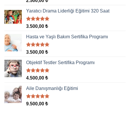
2.500,00
₺
5.00
oy
aldı
Yaratıcı Drama Liderliği Eğitimi 320 Saat
5 üzerinden
3.500,00
₺
5.00
oy
aldı
Hasta ve Yaşlı Bakım Sertifika Programı
5 üzerinden
3.500,00
₺
5.00
oy
aldı
Objektif Testler Sertifika Programı
5 üzerinden
4.500,00
₺
5.00
oy
aldı
Aile Danışmanlığı Eğitimi
5 üzerinden
9.500,00
₺
5.00
oy
aldı