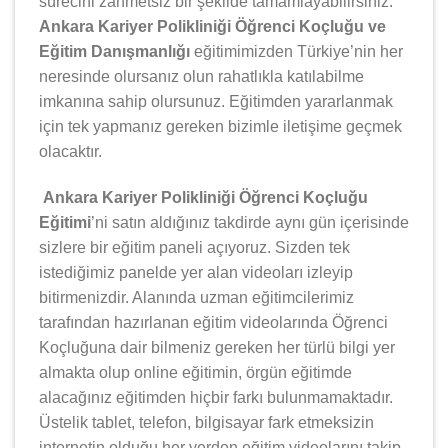
sürecini zahmetsiz bir şekilde tamamlayabilirsiniz.
Ankara Kariyer Polikliniği Öğrenci Koçluğu ve
Eğitim Danışmanlığı
eğitimimizden Türkiye’nin her
neresinde olursanız olun rahatlıkla katılabilme
imkanına sahip olursunuz. Eğitimden yararlanmak
için tek yapmanız gereken bizimle iletişime geçmek
olacaktır.
Ankara Kariyer Polikliniği Öğrenci Koçluğu
Eğitimi
’ni satın aldığınız takdirde aynı gün içerisinde
sizlere bir eğitim paneli açıyoruz. Sizden tek
istediğimiz panelde yer alan videoları izleyip
bitirmenizdir. Alanında uzman eğitimcilerimiz
tarafından hazırlanan eğitim videolarında Öğrenci
Koçluğuna dair bilmeniz gereken her türlü bilgi yer
almakta olup online eğitimin, örgün eğitimde
alacağınız eğitimden hiçbir farkı bulunmamaktadır.
Üstelik tablet, telefon, bilgisayar fark etmeksizin
internetin olduğu her yerden eğitim videolarını takip