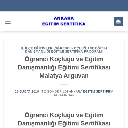
Skip
to
content
İL İLÇE EĞITIMLER
,
ÖĞRENCI KOÇLUĞU VE EĞITIM
DANIŞMANLIĞI EĞITIMI SERTIFIKA PROGRAMI
Öğrenci Koçluğu ve Eğitim
Danışmanlığı Eğitimi Sertifikası
Malatya Arguvan
28 ŞUBAT 2019
’' TE GÖNDERILDI
ANKARA EĞITIM SERTIFIKA
TARAFINDAN
Öğrenci Koçluğu ve Eğitim
Danışmanlığı Eğitimi Sertifikası