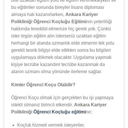
bile uzaktan eğitim yolu ile eğitim verilmekteyken ve
bu eğitimler sonunda bireyler lisans diploması
almaya hak kazanırlarken,
Ankara Kariyer
Polikliniği Öğrenci Koçluğu Eğitimi
nin yeterliliği
hakkında tereddüt etmenize hiç gerek yok. Çünkü
ister örgün eğitim alın isterseniz uzaktan eğitim
herhangi bir alanda uzmanlık elde etmenin tek yolu
gerekli teorik bilgiyi elde ettikten sonra bu bilgileri
uygulamaya dökmek olacaktır. Uygulama yapmak
kişiye tecrübe kazandırır tecrübe kazanmak da
alanın uzmanı olma yönünde ilerleme sağlar.
Kimler Öğrenci Koçu Olabilir?
Öğrenci Koçu olmak için gerçekten bu işi yapmaya
istekli olmanız birincil etkendir.
Ankara Kariyer
Polikliniği
Öğrenci Koçluğu eğitimi
ne;
Koçluk hizmeti vermek isteyenler,