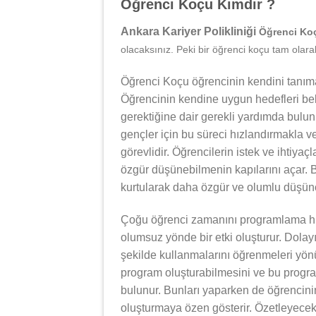
Öğrenci Koçu Kimdir ?
Ankara Kariyer Polikliniği
Öğrenci Ko
olacaksınız. Peki bir öğrenci koçu tam olara
Öğrenci Koçu öğrencinin kendini tanıma
Öğrencinin kendine uygun hedefleri bel
gerektiğine dair gerekli yardımda bulu
gençler için bu süreci hızlandırmakla v
görevlidir. Öğrencilerin istek ve ihtiyaç
özgür düşünebilmenin kapılarını açar. B
kurtularak daha özgür ve olumlu düşünce
Çoğu öğrenci zamanını programlama hu
olumsuz yönde bir etki oluşturur. Dolay
şekilde kullanmalarını öğrenmeleri yönü
program oluşturabilmesini ve bu progra
bulunur. Bunları yaparken de öğrencinin
oluşturmaya özen gösterir. Özetleyece