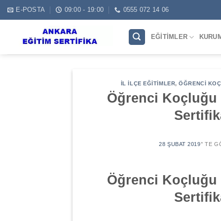
Skip
E-POSTA
09:00 - 19:00
0555 072 14 06
to
content
EĞITIMLER
KURU
İL İLÇE EĞITIMLER
,
ÖĞRENCI KOÇL
Öğrenci Koçluğu 
Sertifi
28 ŞUBAT 2019
’' TE 
Öğrenci Koçluğu 
Sertifi