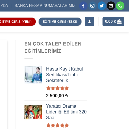
IZDA
BANKA HESAP NUMARALARIMIZ
0,00
₺
ĞITIME GIRIŞ (YENI)
EĞITIME GIRIŞ (ESKI)
EN ÇOK TALEP EDILEN
EĞITIMLERIMIZ
Hasta Kayıt Kabul
Sertifikası/Tıbbi
Sekreterlik
5 üzerinden
2.500,00
₺
5.00
oy
aldı
Yaratıcı Drama
Liderliği Eğitimi 320
Saat