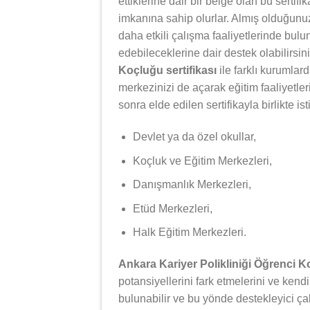
ettiklerine dair bir belge olan bu serti
imkanına sahip olurlar. Almış olduğunuz 
daha etkili çalışma faaliyetlerinde bulun
edebileceklerine dair destek olabilirsin
Koçluğu sertifikası
ile farklı kurumlar
merkezinizi de açarak eğitim faaliyetle
sonra elde edilen sertifikayla birlikte i
Devlet ya da özel okullar,
Koçluk ve Eğitim Merkezleri,
Danışmanlık Merkezleri,
Etüd Merkezleri,
Halk Eğitim Merkezleri.
Ankara Kariyer Polikliniği Öğrenci 
potansiyellerini fark etmelerini ve kendi
bulunabilir ve bu yönde destekleyici ça