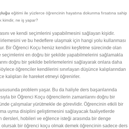
çluğu
eğitimi ile yüzlerce öğrencinin hayatına dokunma fırsatına sahip
k kimdir, ne iş yapar?
sını ve kendi seçimlerini yapabilmesini sağlayan kişidir.
irlemesini ve bu hedeflere ulaşmak için hangi yolu kullanması
nur. Bir Öğrenci Koçu henüz kendini keşfetme sürecinde olan
e seçimlerini en doğru bir şekilde yapabilmelerini sağlamakla
larını doğru bir şekilde belirlemelerini sağlayarak onlara daha
öylece öğrenciler kendilerini sınırlayan düşünce kalıplarından
 kalıpları ile hareket etmeyi öğrenirler.
susunda problem yaşar. Bu da haliyle ders başarılarında
ısıyla bir Öğrenci Koçu öğrencilerin zamanlarını doğru bir
nde çalışmalar yürütmekle de görevlidir. Öğrencinin etkili bir
ma uyma disiplini geliştirmesini sağlayacak faaliyetlerde
 dersleri, hobileri ve eğlence isteği arasında bir denge
k olursak bir öğrenci koçu olmak demek öğrencinin sadece ders