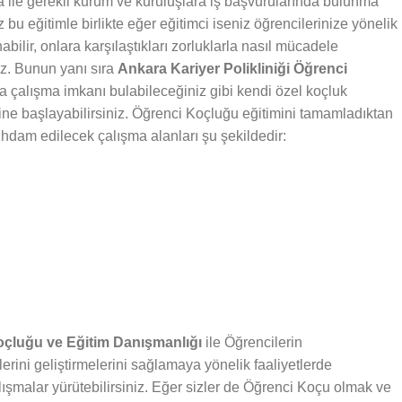
fika ile gerekli kurum ve kuruluşlara iş başvurularında bulunma
bu eğitimle birlikte eğer eğitimci iseniz öğrencilerinize yönelik
abilir, onlara karşılaştıkları zorluklarla nasıl mücadele
iz. Bunun yanı sıra
Ankara Kariyer Polikliniği Öğrenci
da çalışma imkanı bulabileceğiniz gibi kendi özel koçluk
rine başlayabilirsiniz. Öğrenci Koçluğu eğitimini tamamladıktan
stihdam edilecek çalışma alanları şu şekildedir:
Koçluğu ve Eğitim Danışmanlığı
ile Öğrencilerin
lerini geliştirmelerini sağlamaya yönelik faaliyetlerde
lışmalar yürütebilirsiniz. Eğer sizler de Öğrenci Koçu olmak ve