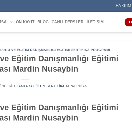
HAKKIM
MSAL
ÖN KAYIT
BLOG
CANLI DERSLER
İLETIŞIM
E
UĞU VE EĞITIM DANIŞMANLIĞI EĞITIMI SERTIFIKA PROGRAMI
ve Eğitim Danışmanlığı Eğitimi
kası Mardin Nusaybin
GÖNDERILDI
ANKARA EĞITIM SERTIFIKA
TARAFINDAN
ve Eğitim Danışmanlığı Eğitimi
kası Mardin Nusaybin