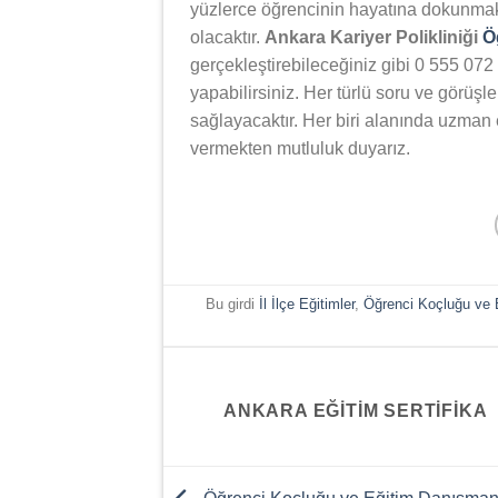
yüzlerce öğrencinin hayatına dokunmak
olacaktır.
Ankara Kariyer Polikliniği
Ö
gerçekleştirebileceğiniz gibi 0 555 072
yapabilirsiniz. Her türlü soru ve görüşl
sağlayacaktır. Her biri alanında uzman 
vermekten mutluluk duyarız.
Bu girdi
İl İlçe Eğitimler
,
Öğrenci Koçluğu ve E
ANKARA EĞITIM SERTIFIKA