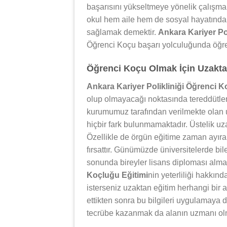
başarısını yükseltmeye yönelik çalışm
okul hem aile hem de sosyal hayatında 
sağlamak demektir.
Ankara Kariyer Po
Öğrenci Koçu başarı yolculuğunda öğren
Öğrenci Koçu Olmak İçin Uzaktan
Ankara Kariyer Polikliniği Öğrenci K
olup olmayacağı noktasında tereddütler 
kurumumuz tarafından verilmekte olan u
hiçbir fark bulunmamaktadır. Üstelik uza
Özellikle de örgün eğitime zaman ayıram
fırsattır. Günümüzde üniversitelerde bil
sonunda bireyler lisans diploması alm
Koçluğu Eğitimi
nin yeterliliği hakkın
isterseniz uzaktan eğitim herhangi bir a
ettikten sonra bu bilgileri uygulamaya
tecrübe kazanmak da alanın uzmanı ol