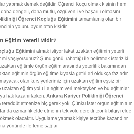
alar yapmak demek değildir. Öğrenci Koçu olmak kişinin hem
daha dengeli, daha mutlu, özgüvenli ve başarılı olmasını
likliniği Öğrenci Koçluğu Eğitimi
ni tamamlamış olan bir
cinin yolunu aydınlatan kişidir.
 Eğitim Yeterli Midir?
oçluğu Eğitimi
ni almak istiyor fakat uzaktan eğitimin yeterli
mi yaşıyorsunuz? Şunu gönül rahatlığı ile belirtmek isteriz ki
zaktan eğitimle örgün eğitim arasında yeterlilik bakımından
ktan eğitimin örgün eğitime kıyasla getirileri oldukça fazladır.
ayacak olan kursiyerlerimiz için uzaktan eğitim eşsiz bir
e uzaktan eğitim yolu ile eğitim verilmekteyken ve bu eğitimler
aya hak kazanırlarken,
Ankara Kariyer Polikliniği Öğrenci
da tereddüt etmenize hiç gerek yok. Çünkü ister örgün eğitim alın
landa uzmanlık elde etmenin tek yolu gerekli teorik bilgiyi elde
 dökmek olacaktır. Uygulama yapmak kişiye tecrübe kazandırır
ma yönünde ilerleme sağlar.