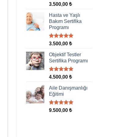
5 üzerinden
3.500,00
₺
5.00
oy
aldı
Hasta ve Yaşlı
Bakım Sertifika
Programı
5 üzerinden
3.500,00
₺
5.00
oy
aldı
Objektif Testler
Sertifika Programı
5 üzerinden
4.500,00
₺
5.00
oy
aldı
Aile Danışmanlığı
Eğitimi
5 üzerinden
9.500,00
₺
5.00
oy
aldı