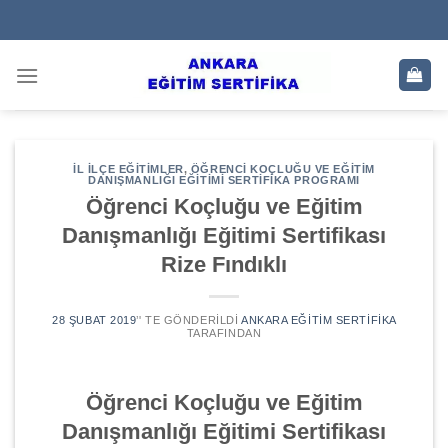
Skip
to
content
İL İLÇE EĞITIMLER
,
ÖĞRENCI KOÇLUĞU VE EĞITIM
DANIŞMANLIĞI EĞITIMI SERTIFIKA PROGRAMI
Öğrenci Koçluğu ve Eğitim
Danışmanlığı Eğitimi Sertifikası
Rize Fındıklı
28 ŞUBAT 2019
’' TE GÖNDERILDI
ANKARA EĞITIM SERTIFIKA
TARAFINDAN
Öğrenci Koçluğu ve Eğitim
Danışmanlığı Eğitimi Sertifikası