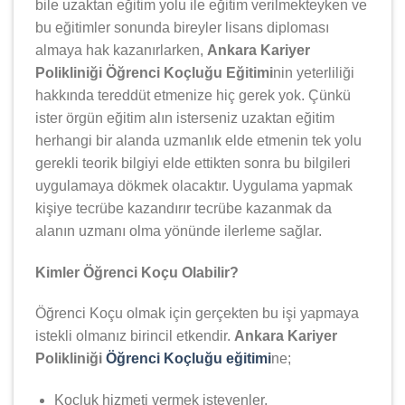
bile uzaktan eğitim yolu ile eğitim verilmekteyken ve
bu eğitimler sonunda bireyler lisans diploması
almaya hak kazanırlarken,
Ankara Kariyer
Polikliniği Öğrenci Koçluğu Eğitimi
nin yeterliliği
hakkında tereddüt etmenize hiç gerek yok. Çünkü
ister örgün eğitim alın isterseniz uzaktan eğitim
herhangi bir alanda uzmanlık elde etmenin tek yolu
gerekli teorik bilgiyi elde ettikten sonra bu bilgileri
uygulamaya dökmek olacaktır. Uygulama yapmak
kişiye tecrübe kazandırır tecrübe kazanmak da
alanın uzmanı olma yönünde ilerleme sağlar.
Kimler Öğrenci Koçu Olabilir?
Öğrenci Koçu olmak için gerçekten bu işi yapmaya
istekli olmanız birincil etkendir.
Ankara Kariyer
Polikliniği
Öğrenci Koçluğu eğitimi
ne;
Koçluk hizmeti vermek isteyenler,