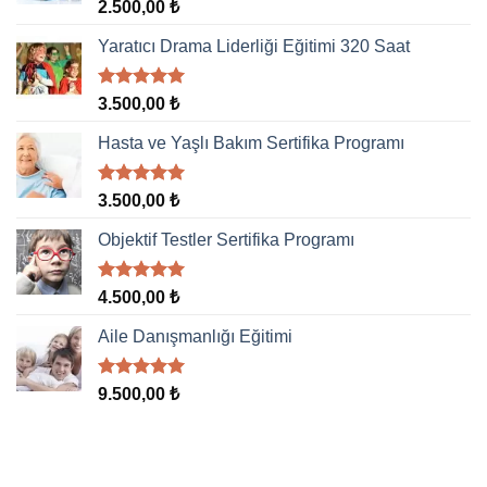
5 üzerinden
2.500,00
₺
5.00
oy
aldı
Yaratıcı Drama Liderliği Eğitimi 320 Saat
5 üzerinden
3.500,00
₺
5.00
oy
aldı
Hasta ve Yaşlı Bakım Sertifika Programı
5 üzerinden
3.500,00
₺
5.00
oy
aldı
Objektif Testler Sertifika Programı
5 üzerinden
4.500,00
₺
5.00
oy
aldı
Aile Danışmanlığı Eğitimi
5 üzerinden
9.500,00
₺
5.00
oy
aldı