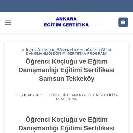
Skip
to
content
İL İLÇE EĞITIMLER
,
ÖĞRENCI KOÇLUĞU VE EĞITIM
DANIŞMANLIĞI EĞITIMI SERTIFIKA PROGRAMI
Öğrenci Koçluğu ve Eğitim
Danışmanlığı Eğitimi Sertifikası
Samsun Tekkeköy
28 ŞUBAT 2019
’' TE GÖNDERILDI
ANKARA EĞITIM SERTIFIKA
TARAFINDAN
Öğrenci Koçluğu ve Eğitim
Danışmanlığı Eğitimi Sertifikası