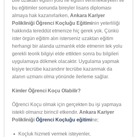
bile uzaktan eğitim yolu ile eğitim verilmekteyken ve
bu eğitimler sonunda bireyler lisans diploması
almaya hak kazanırlarken,
Ankara Kariyer
Polikliniği Öğrenci Koçluğu Eğitimi
nin yeterliliği
hakkında tereddüt etmenize hiç gerek yok. Çünkü
ister örgün eğitim alın isterseniz uzaktan eğitim
herhangi bir alanda uzmanlık elde etmenin tek yolu
gerekli teorik bilgiyi elde ettikten sonra bu bilgileri
uygulamaya dökmek olacaktır. Uygulama yapmak
kişiye tecrübe kazandırır tecrübe kazanmak da
alanın uzmanı olma yönünde ilerleme sağlar.
Kimler Öğrenci Koçu Olabilir?
Öğrenci Koçu olmak için gerçekten bu işi yapmaya
istekli olmanız birincil etkendir.
Ankara Kariyer
Polikliniği
Öğrenci Koçluğu eğitimi
ne;
Koçluk hizmeti vermek isteyenler,