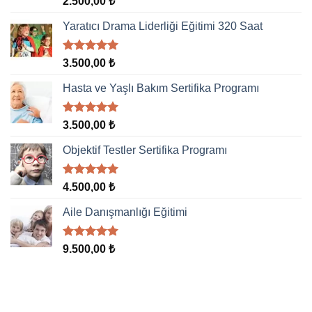
2.500,00
₺
5.00
oy
aldı
Yaratıcı Drama Liderliği Eğitimi 320 Saat
5 üzerinden
3.500,00
₺
5.00
oy
aldı
Hasta ve Yaşlı Bakım Sertifika Programı
5 üzerinden
3.500,00
₺
5.00
oy
aldı
Objektif Testler Sertifika Programı
5 üzerinden
4.500,00
₺
5.00
oy
aldı
Aile Danışmanlığı Eğitimi
5 üzerinden
9.500,00
₺
5.00
oy
aldı