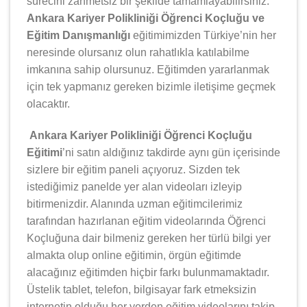
sürecini zahmetsiz bir şekilde tamamlayabilirsiniz.
Ankara Kariyer Polikliniği Öğrenci Koçluğu ve
Eğitim Danışmanlığı
eğitimimizden Türkiye’nin her
neresinde olursanız olun rahatlıkla katılabilme
imkanına sahip olursunuz. Eğitimden yararlanmak
için tek yapmanız gereken bizimle iletişime geçmek
olacaktır.
Ankara Kariyer Polikliniği Öğrenci Koçluğu
Eğitimi
’ni satın aldığınız takdirde aynı gün içerisinde
sizlere bir eğitim paneli açıyoruz. Sizden tek
istediğimiz panelde yer alan videoları izleyip
bitirmenizdir. Alanında uzman eğitimcilerimiz
tarafından hazırlanan eğitim videolarında Öğrenci
Koçluğuna dair bilmeniz gereken her türlü bilgi yer
almakta olup online eğitimin, örgün eğitimde
alacağınız eğitimden hiçbir farkı bulunmamaktadır.
Üstelik tablet, telefon, bilgisayar fark etmeksizin
internetin olduğu her yerden eğitim videolarını takip