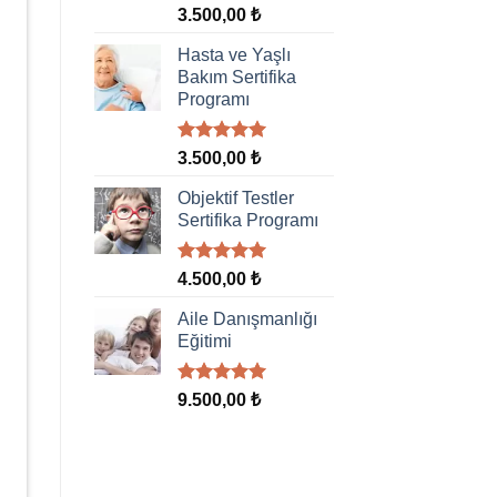
5 üzerinden
3.500,00
₺
5.00
oy
aldı
Hasta ve Yaşlı
Bakım Sertifika
Programı
5 üzerinden
3.500,00
₺
5.00
oy
aldı
Objektif Testler
Sertifika Programı
5 üzerinden
4.500,00
₺
5.00
oy
aldı
Aile Danışmanlığı
Eğitimi
5 üzerinden
9.500,00
₺
5.00
oy
aldı