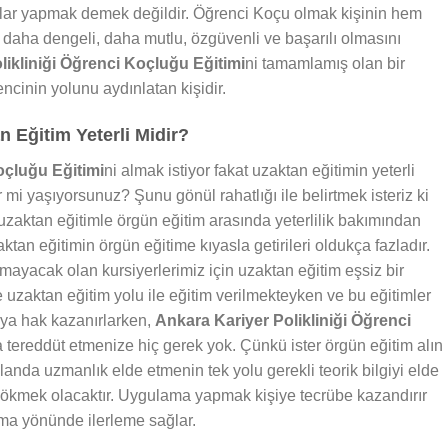
alar yapmak demek değildir. Öğrenci Koçu olmak kişinin hem
daha dengeli, daha mutlu, özgüvenli ve başarılı olmasını
likliniği Öğrenci Koçluğu Eğitimi
ni tamamlamış olan bir
cinin yolunu aydınlatan kişidir.
 Eğitim Yeterli Midir?
oçluğu Eğitimi
ni almak istiyor fakat uzaktan eğitimin yeterli
mi yaşıyorsunuz? Şunu gönül rahatlığı ile belirtmek isteriz ki
zaktan eğitimle örgün eğitim arasında yeterlilik bakımından
ktan eğitimin örgün eğitime kıyasla getirileri oldukça fazladır.
ayacak olan kursiyerlerimiz için uzaktan eğitim eşsiz bir
e uzaktan eğitim yolu ile eğitim verilmekteyken ve bu eğitimler
aya hak kazanırlarken,
Ankara Kariyer Polikliniği Öğrenci
da tereddüt etmenize hiç gerek yok. Çünkü ister örgün eğitim alın
landa uzmanlık elde etmenin tek yolu gerekli teorik bilgiyi elde
 dökmek olacaktır. Uygulama yapmak kişiye tecrübe kazandırır
ma yönünde ilerleme sağlar.