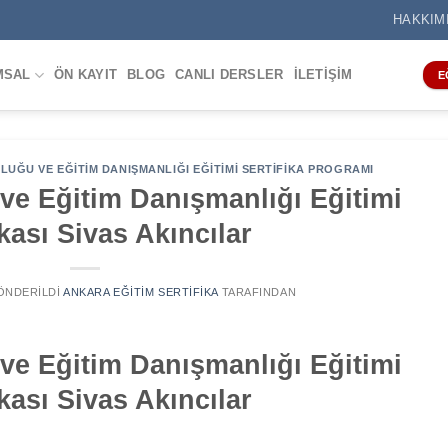
HAKKIM
MSAL
ÖN KAYIT
BLOG
CANLI DERSLER
İLETIŞIM
E
UĞU VE EĞITIM DANIŞMANLIĞI EĞITIMI SERTIFIKA PROGRAMI
ve Eğitim Danışmanlığı Eğitimi
ikası Sivas Akıncılar
GÖNDERILDI
ANKARA EĞITIM SERTIFIKA
TARAFINDAN
ve Eğitim Danışmanlığı Eğitimi
ikası Sivas Akıncılar