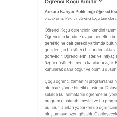
Öğrenci Koçu Kimdir ?
Ankara Kariyer Polikliniği
Öğrenci Ko
olacaksınız. Peki bir öğrenci koçu tam olara
Öğrenci Koçu öğrencinin kendini tanıma
Öğrencinin kendine uygun hedefleri bel
gerektiğine dair gerekli yardımda bulu
gençler için bu süreci hızlandırmakla v
görevlidir. Öğrencilerin istek ve ihtiyaç
özgür düşünebilmenin kapılarını açar. B
kurtularak daha özgür ve olumlu düşünce
Çoğu öğrenci zamanını programlama hu
olumsuz yönde bir etki oluşturur. Dolay
şekilde kullanmalarını öğrenmeleri yönü
program oluşturabilmesini ve bu progra
bulunur. Bunları yaparken de öğrencinin
oluşturmaya özen gösterir. Özetleyece