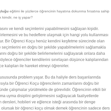
çluğu
eğitimi ile yüzlerce öğrencinin hayatına dokunma fırsatına sahip
k kimdir, ne iş yapar?
sını ve kendi seçimlerini yapabilmesini sağlayan kişidir.
irlemesini ve bu hedeflere ulaşmak için hangi yolu kullanması
nur. Bir Öğrenci Koçu henüz kendini keşfetme sürecinde olan
e seçimlerini en doğru bir şekilde yapabilmelerini sağlamakla
larını doğru bir şekilde belirlemelerini sağlayarak onlara daha
öylece öğrenciler kendilerini sınırlayan düşünce kalıplarından
 kalıpları ile hareket etmeyi öğrenirler.
susunda problem yaşar. Bu da haliyle ders başarılarında
ısıyla bir Öğrenci Koçu öğrencilerin zamanlarını doğru bir
nde çalışmalar yürütmekle de görevlidir. Öğrencinin etkili bir
ma uyma disiplini geliştirmesini sağlayacak faaliyetlerde
 dersleri, hobileri ve eğlence isteği arasında bir denge
k olursak bir öğrenci koçu olmak demek öğrencinin sadece ders