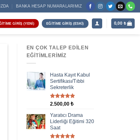
IZDA
BANKA HESAP NUMARALARIMIZ
0,00
₺
ĞITIME GIRIŞ (YENI)
EĞITIME GIRIŞ (ESKI)
EN ÇOK TALEP EDILEN
EĞITIMLERIMIZ
Hasta Kayıt Kabul
Sertifikası/Tıbbi
Sekreterlik
5 üzerinden
2.500,00
₺
5.00
oy
aldı
Yaratıcı Drama
Liderliği Eğitimi 320
Saat