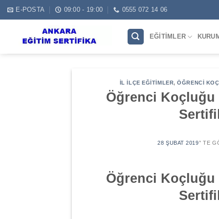
Skip
E-POSTA
09:00 - 19:00
0555 072 14 06
to
content
EĞITIMLER
KURU
İL İLÇE EĞITIMLER
,
ÖĞRENCI KOÇL
Öğrenci Koçluğu 
Sertif
28 ŞUBAT 2019
’' TE 
Öğrenci Koçluğu 
Sertif