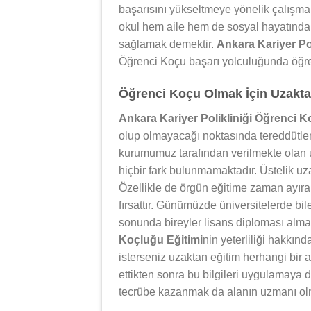
başarısını yükseltmeye yönelik çalışm
okul hem aile hem de sosyal hayatında 
sağlamak demektir.
Ankara Kariyer Po
Öğrenci Koçu başarı yolculuğunda öğren
Öğrenci Koçu Olmak İçin Uzaktan
Ankara Kariyer Polikliniği Öğrenci K
olup olmayacağı noktasında tereddütler 
kurumumuz tarafından verilmekte olan u
hiçbir fark bulunmamaktadır. Üstelik uza
Özellikle de örgün eğitime zaman ayıram
fırsattır. Günümüzde üniversitelerde bil
sonunda bireyler lisans diploması alm
Koçluğu Eğitimi
nin yeterliliği hakkın
isterseniz uzaktan eğitim herhangi bir a
ettikten sonra bu bilgileri uygulamaya
tecrübe kazanmak da alanın uzmanı ol