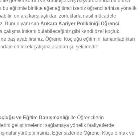
fika ile gerekli kurum ve kuruluşlara iş başvurularında bulunma
bu eğitimle birlikte eğer eğitimci iseniz öğrencilerinize yönelik
abilir, onlara karşılaştıkları zorluklarla nasıl mücadele
iz. Bunun yanı sıra
Ankara Kariyer Polikliniği Öğrenci
da çalışma imkanı bulabileceğiniz gibi kendi özel koçluk
rine başlayabilirsiniz. Öğrenci Koçluğu eğitimini tamamladıktan
stihdam edilecek çalışma alanları şu şekildedir:
Koçluğu ve Eğitim Danışmanlığı
ile Öğrencilerin
lerini geliştirmelerini sağlamaya yönelik faaliyetlerde
lışmalar yürütebilirsiniz. Eğer sizler de Öğrenci Koçu olmak ve