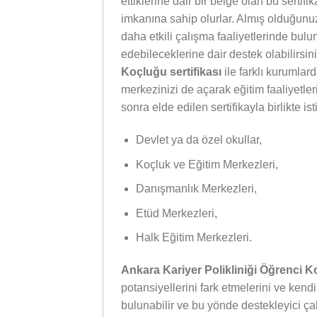
ettiklerine dair bir belge olan bu serti
imkanına sahip olurlar. Almış olduğunuz 
daha etkili çalışma faaliyetlerinde bulun
edebileceklerine dair destek olabilirsin
Koçluğu sertifikası
ile farklı kurumlar
merkezinizi de açarak eğitim faaliyetle
sonra elde edilen sertifikayla birlikte i
Devlet ya da özel okullar,
Koçluk ve Eğitim Merkezleri,
Danışmanlık Merkezleri,
Etüd Merkezleri,
Halk Eğitim Merkezleri.
Ankara Kariyer Polikliniği Öğrenci 
potansiyellerini fark etmelerini ve kendi
bulunabilir ve bu yönde destekleyici ça