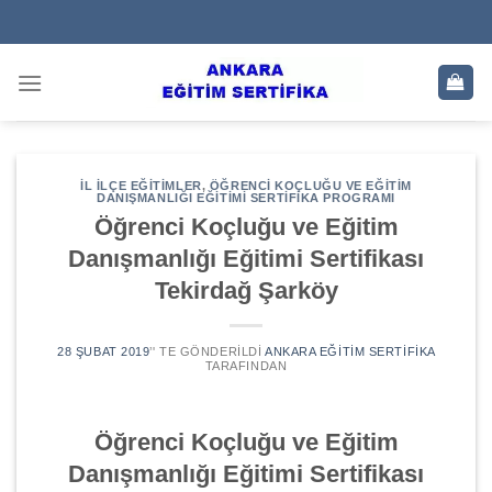
Skip
to
content
İL İLÇE EĞITIMLER
,
ÖĞRENCI KOÇLUĞU VE EĞITIM
DANIŞMANLIĞI EĞITIMI SERTIFIKA PROGRAMI
Öğrenci Koçluğu ve Eğitim
Danışmanlığı Eğitimi Sertifikası
Tekirdağ Şarköy
28 ŞUBAT 2019
’' TE GÖNDERILDI
ANKARA EĞITIM SERTIFIKA
TARAFINDAN
Öğrenci Koçluğu ve Eğitim
Danışmanlığı Eğitimi Sertifikası