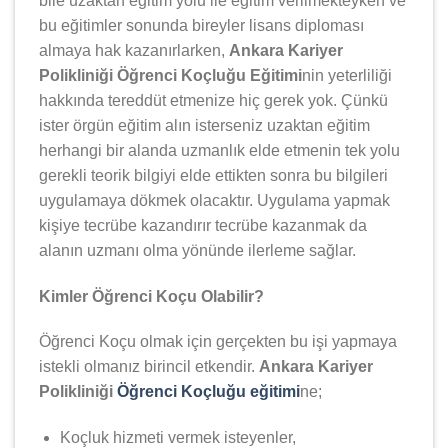
bile uzaktan eğitim yolu ile eğitim verilmekteyken ve
bu eğitimler sonunda bireyler lisans diploması
almaya hak kazanırlarken,
Ankara Kariyer
Polikliniği Öğrenci Koçluğu Eğitimi
nin yeterliliği
hakkında tereddüt etmenize hiç gerek yok. Çünkü
ister örgün eğitim alın isterseniz uzaktan eğitim
herhangi bir alanda uzmanlık elde etmenin tek yolu
gerekli teorik bilgiyi elde ettikten sonra bu bilgileri
uygulamaya dökmek olacaktır. Uygulama yapmak
kişiye tecrübe kazandırır tecrübe kazanmak da
alanın uzmanı olma yönünde ilerleme sağlar.
Kimler Öğrenci Koçu Olabilir?
Öğrenci Koçu olmak için gerçekten bu işi yapmaya
istekli olmanız birincil etkendir.
Ankara Kariyer
Polikliniği
Öğrenci Koçluğu eğitimi
ne;
Koçluk hizmeti vermek isteyenler,