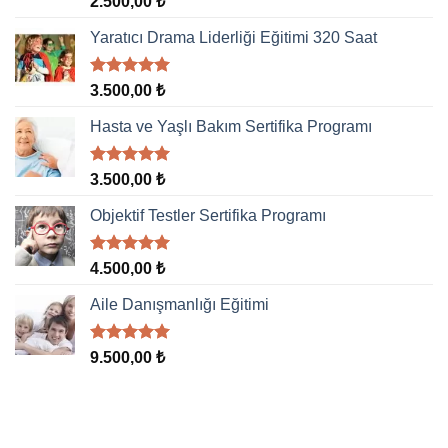
2.500,00
₺
5.00
oy
aldı
Yaratıcı Drama Liderliği Eğitimi 320 Saat
5 üzerinden
3.500,00
₺
5.00
oy
aldı
Hasta ve Yaşlı Bakım Sertifika Programı
5 üzerinden
3.500,00
₺
5.00
oy
aldı
Objektif Testler Sertifika Programı
5 üzerinden
4.500,00
₺
5.00
oy
aldı
Aile Danışmanlığı Eğitimi
5 üzerinden
9.500,00
₺
5.00
oy
aldı