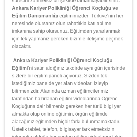
sürecini zahmetsiz bir şekilde tamamlayabilirsiniz.
Ankara Kariyer Polikliniği Öğrenci Koçluğu ve
Eğitim Danışmanlığı
eğitimimizden Türkiye’nin her
neresinde olursanız olun rahatlıkla katılabilme
imkanına sahip olursunuz. Eğitimden yararlanmak
için tek yapmanız gereken bizimle iletişime geçmek
olacaktır.
Ankara Kariyer Polikliniği Öğrenci Koçluğu
Eğitimi
’ni satın aldığınız takdirde aynı gün içerisinde
sizlere bir eğitim paneli açıyoruz. Sizden tek
istediğimiz panelde yer alan videoları izleyip
bitirmenizdir. Alanında uzman eğitimcilerimiz
tarafından hazırlanan eğitim videolarında Öğrenci
Koçluğuna dair bilmeniz gereken her türlü bilgi yer
almakta olup online eğitimin, örgün eğitimde
alacağınız eğitimden hiçbir farkı bulunmamaktadır.
Üstelik tablet, telefon, bilgisayar fark etmeksizin
internetin olduğu her yerden eğitim videolarını takip