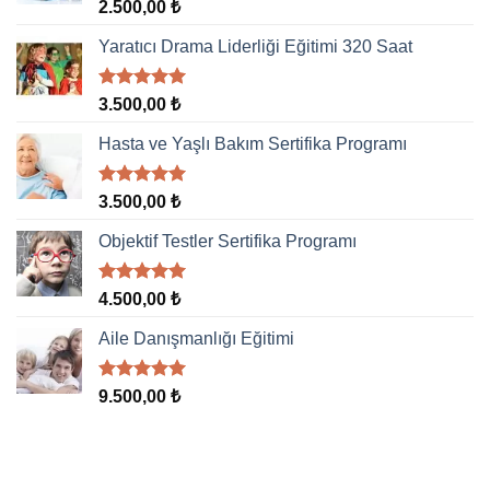
5 üzerinden
2.500,00
₺
5.00
oy
aldı
Yaratıcı Drama Liderliği Eğitimi 320 Saat
5 üzerinden
3.500,00
₺
5.00
oy
aldı
Hasta ve Yaşlı Bakım Sertifika Programı
5 üzerinden
3.500,00
₺
5.00
oy
aldı
Objektif Testler Sertifika Programı
5 üzerinden
4.500,00
₺
5.00
oy
aldı
Aile Danışmanlığı Eğitimi
5 üzerinden
9.500,00
₺
5.00
oy
aldı