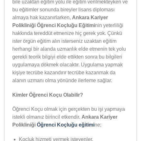
bile uzaktan eğitim yolu ile eğitim verilmekteyken ve
bu eğitimler sonunda bireyler lisans diploması
almaya hak kazanırlarken,
Ankara Kariyer
Polikliniği Öğrenci Koçluğu Eğitimi
nin yeterliliği
hakkında tereddüt etmenize hiç gerek yok. Çünkü
ister örgün eğitim alın isterseniz uzaktan eğitim
herhangi bir alanda uzmanlık elde etmenin tek yolu
gerekli teorik bilgiyi elde ettikten sonra bu bilgileri
uygulamaya dökmek olacaktır. Uygulama yapmak
kişiye tecrübe kazandırır tecrübe kazanmak da
alanın uzmanı olma yönünde ilerleme sağlar.
Kimler Öğrenci Koçu Olabilir?
Öğrenci Koçu olmak için gerçekten bu işi yapmaya
istekli olmanız birincil etkendir.
Ankara Kariyer
Polikliniği
Öğrenci Koçluğu eğitimi
ne;
Koçluk hizmeti vermek isteyenler,