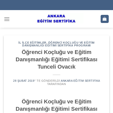
Skip
to
content
İL İLÇE EĞITIMLER
,
ÖĞRENCI KOÇLUĞU VE EĞITIM
DANIŞMANLIĞI EĞITIMI SERTIFIKA PROGRAMI
Öğrenci Koçluğu ve Eğitim
Danışmanlığı Eğitimi Sertifikası
Tunceli Ovacık
28 ŞUBAT 2019
’' TE GÖNDERILDI
ANKARA EĞITIM SERTIFIKA
TARAFINDAN
Öğrenci Koçluğu ve Eğitim
Danışmanlığı Eğitimi Sertifikası