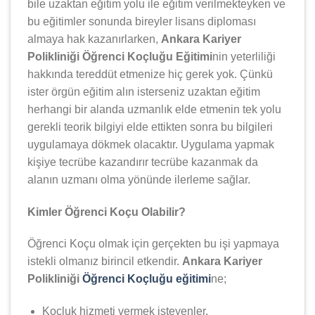
bile uzaktan eğitim yolu ile eğitim verilmekteyken ve
bu eğitimler sonunda bireyler lisans diploması
almaya hak kazanırlarken,
Ankara Kariyer
Polikliniği Öğrenci Koçluğu Eğitimi
nin yeterliliği
hakkında tereddüt etmenize hiç gerek yok. Çünkü
ister örgün eğitim alın isterseniz uzaktan eğitim
herhangi bir alanda uzmanlık elde etmenin tek yolu
gerekli teorik bilgiyi elde ettikten sonra bu bilgileri
uygulamaya dökmek olacaktır. Uygulama yapmak
kişiye tecrübe kazandırır tecrübe kazanmak da
alanın uzmanı olma yönünde ilerleme sağlar.
Kimler Öğrenci Koçu Olabilir?
Öğrenci Koçu olmak için gerçekten bu işi yapmaya
istekli olmanız birincil etkendir.
Ankara Kariyer
Polikliniği
Öğrenci Koçluğu eğitimi
ne;
Koçluk hizmeti vermek isteyenler,