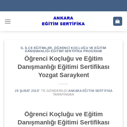
Skip
to
content
İL İLÇE EĞITIMLER
,
ÖĞRENCI KOÇLUĞU VE EĞITIM
DANIŞMANLIĞI EĞITIMI SERTIFIKA PROGRAMI
Öğrenci Koçluğu ve Eğitim
Danışmanlığı Eğitimi Sertifikası
Yozgat Saraykent
28 ŞUBAT 2019
’' TE GÖNDERILDI
ANKARA EĞITIM SERTIFIKA
TARAFINDAN
Öğrenci Koçluğu ve Eğitim
Danışmanlığı Eğitimi Sertifikası