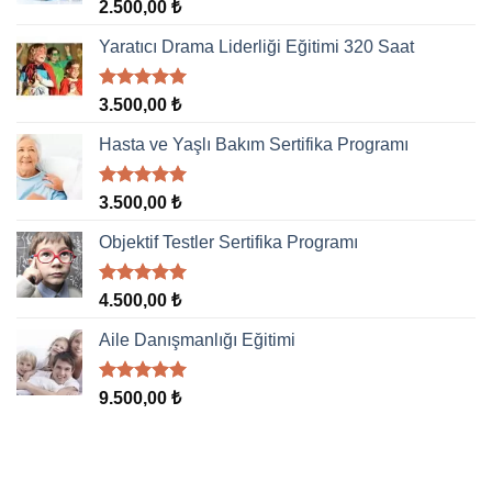
5 üzerinden
2.500,00
₺
5.00
oy
aldı
Yaratıcı Drama Liderliği Eğitimi 320 Saat
5 üzerinden
3.500,00
₺
5.00
oy
aldı
Hasta ve Yaşlı Bakım Sertifika Programı
5 üzerinden
3.500,00
₺
5.00
oy
aldı
Objektif Testler Sertifika Programı
5 üzerinden
4.500,00
₺
5.00
oy
aldı
Aile Danışmanlığı Eğitimi
5 üzerinden
9.500,00
₺
5.00
oy
aldı