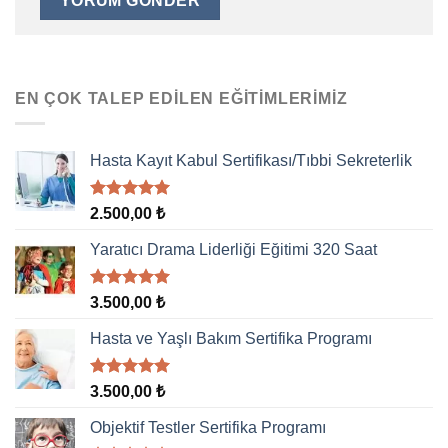
EN ÇOK TALEP EDILEN EĞITIMLERIMIZ
Hasta Kayıt Kabul Sertifikası/Tıbbi Sekreterlik
5 üzerinden
2.500,00
₺
5.00
oy
aldı
Yaratıcı Drama Liderliği Eğitimi 320 Saat
5 üzerinden
3.500,00
₺
5.00
oy
aldı
Hasta ve Yaşlı Bakım Sertifika Programı
5 üzerinden
3.500,00
₺
5.00
oy
aldı
Objektif Testler Sertifika Programı