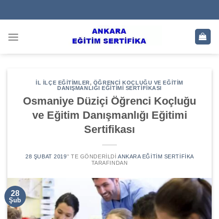
Skip
to
content
İL İLÇE EĞITIMLER
,
ÖĞRENCI KOÇLUĞU VE EĞITIM
DANIŞMANLIĞI EĞITIMI SERTIFIKASI
Osmaniye Düziçi Öğrenci Koçluğu
ve Eğitim Danışmanlığı Eğitimi
Sertifikası
28 ŞUBAT 2019
’' TE GÖNDERILDI
ANKARA EĞITIM SERTIFIKA
TARAFINDAN
28
Şub