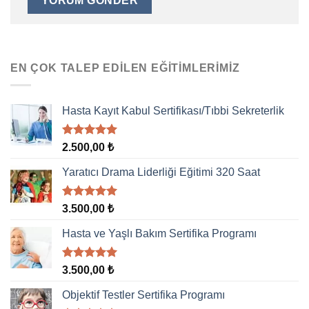
EN ÇOK TALEP EDILEN EĞITIMLERIMIZ
Hasta Kayıt Kabul Sertifikası/Tıbbi Sekreterlik
5 üzerinden
2.500,00
₺
5.00
oy
aldı
Yaratıcı Drama Liderliği Eğitimi 320 Saat
5 üzerinden
3.500,00
₺
5.00
oy
aldı
Hasta ve Yaşlı Bakım Sertifika Programı
5 üzerinden
3.500,00
₺
5.00
oy
aldı
Objektif Testler Sertifika Programı