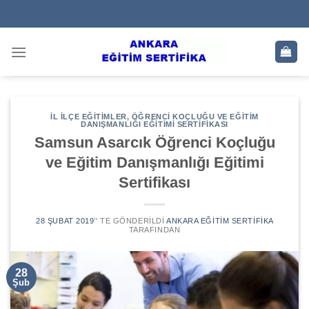
Skip
to
content
İL İLÇE EĞITIMLER
,
ÖĞRENCI KOÇLUĞU VE EĞITIM
DANIŞMANLIĞI EĞITIMI SERTIFIKASI
Samsun Asarcık Öğrenci Koçluğu
ve Eğitim Danışmanlığı Eğitimi
Sertifikası
28 ŞUBAT 2019
’' TE GÖNDERILDI
ANKARA EĞITIM SERTIFIKA
TARAFINDAN
28
Şub