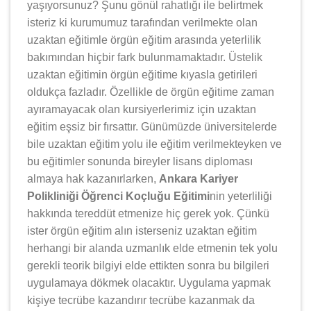
yaşıyorsunuz? Şunu gönül rahatlığı ile belirtmek
isteriz ki kurumumuz tarafından verilmekte olan
uzaktan eğitimle örgün eğitim arasında yeterlilik
bakımından hiçbir fark bulunmamaktadır. Üstelik
uzaktan eğitimin örgün eğitime kıyasla getirileri
oldukça fazladır. Özellikle de örgün eğitime zaman
ayıramayacak olan kursiyerlerimiz için uzaktan
eğitim eşsiz bir fırsattır. Günümüzde üniversitelerde
bile uzaktan eğitim yolu ile eğitim verilmekteyken ve
bu eğitimler sonunda bireyler lisans diploması
almaya hak kazanırlarken,
Ankara Kariyer
Polikliniği Öğrenci Koçluğu Eğitimi
nin yeterliliği
hakkında tereddüt etmenize hiç gerek yok. Çünkü
ister örgün eğitim alın isterseniz uzaktan eğitim
herhangi bir alanda uzmanlık elde etmenin tek yolu
gerekli teorik bilgiyi elde ettikten sonra bu bilgileri
uygulamaya dökmek olacaktır. Uygulama yapmak
kişiye tecrübe kazandırır tecrübe kazanmak da