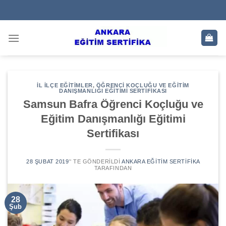
Skip
to
content
İL İLÇE EĞITIMLER
,
ÖĞRENCI KOÇLUĞU VE EĞITIM
DANIŞMANLIĞI EĞITIMI SERTIFIKASI
Samsun Bafra Öğrenci Koçluğu ve
Eğitim Danışmanlığı Eğitimi
Sertifikası
28 ŞUBAT 2019
’' TE GÖNDERILDI
ANKARA EĞITIM SERTIFIKA
TARAFINDAN
28
Şub