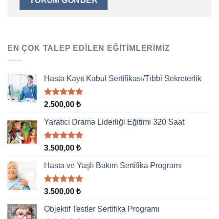
EN ÇOK TALEP EDILEN EĞITIMLERIMIZ
Hasta Kayıt Kabul Sertifikası/Tıbbi Sekreterlik
5 üzerinden
2.500,00
₺
5.00
oy
aldı
Yaratıcı Drama Liderliği Eğitimi 320 Saat
5 üzerinden
3.500,00
₺
5.00
oy
aldı
Hasta ve Yaşlı Bakım Sertifika Programı
5 üzerinden
3.500,00
₺
5.00
oy
aldı
Objektif Testler Sertifika Programı