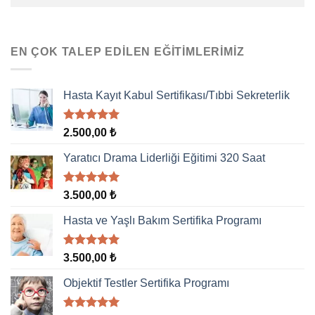
EN ÇOK TALEP EDILEN EĞITIMLERIMIZ
Hasta Kayıt Kabul Sertifikası/Tıbbi Sekreterlik
5 üzerinden
2.500,00
₺
5.00
oy
aldı
Yaratıcı Drama Liderliği Eğitimi 320 Saat
5 üzerinden
3.500,00
₺
5.00
oy
aldı
Hasta ve Yaşlı Bakım Sertifika Programı
5 üzerinden
3.500,00
₺
5.00
oy
aldı
Objektif Testler Sertifika Programı