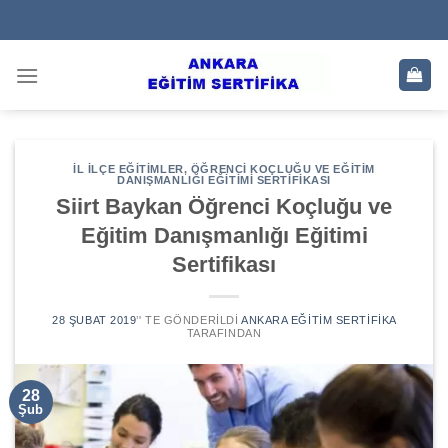
Skip
to
content
İL İLÇE EĞITIMLER
,
ÖĞRENCI KOÇLUĞU VE EĞITIM
DANIŞMANLIĞI EĞITIMI SERTIFIKASI
Siirt Baykan Öğrenci Koçluğu ve
Eğitim Danışmanlığı Eğitimi
Sertifikası
28 ŞUBAT 2019
’' TE GÖNDERILDI
ANKARA EĞITIM SERTIFIKA
TARAFINDAN
28
Şub