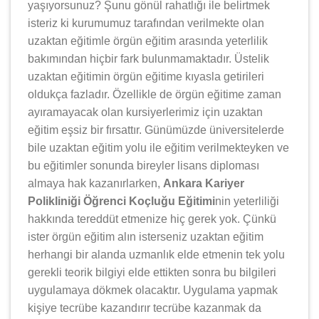
yaşıyorsunuz? Şunu gönül rahatlığı ile belirtmek
isteriz ki kurumumuz tarafından verilmekte olan
uzaktan eğitimle örgün eğitim arasında yeterlilik
bakımından hiçbir fark bulunmamaktadır. Üstelik
uzaktan eğitimin örgün eğitime kıyasla getirileri
oldukça fazladır. Özellikle de örgün eğitime zaman
ayıramayacak olan kursiyerlerimiz için uzaktan
eğitim eşsiz bir fırsattır. Günümüzde üniversitelerde
bile uzaktan eğitim yolu ile eğitim verilmekteyken ve
bu eğitimler sonunda bireyler lisans diploması
almaya hak kazanırlarken,
Ankara Kariyer
Polikliniği Öğrenci Koçluğu Eğitimi
nin yeterliliği
hakkında tereddüt etmenize hiç gerek yok. Çünkü
ister örgün eğitim alın isterseniz uzaktan eğitim
herhangi bir alanda uzmanlık elde etmenin tek yolu
gerekli teorik bilgiyi elde ettikten sonra bu bilgileri
uygulamaya dökmek olacaktır. Uygulama yapmak
kişiye tecrübe kazandırır tecrübe kazanmak da