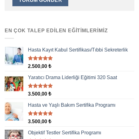
EN ÇOK TALEP EDILEN EĞITIMLERIMIZ
Hasta Kayıt Kabul Sertifikası/Tıbbi Sekreterlik
5 üzerinden
2.500,00
₺
5.00
oy
aldı
Yaratıcı Drama Liderliği Eğitimi 320 Saat
5 üzerinden
3.500,00
₺
5.00
oy
aldı
Hasta ve Yaşlı Bakım Sertifika Programı
5 üzerinden
3.500,00
₺
5.00
oy
aldı
Objektif Testler Sertifika Programı