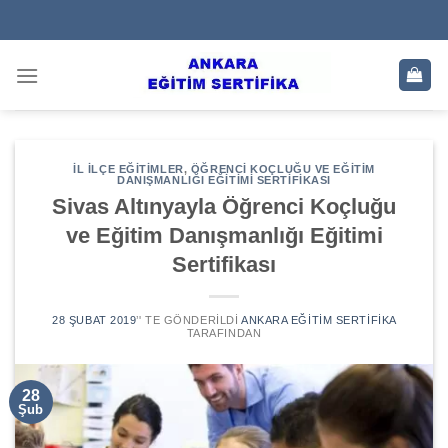
Skip
to
content
İL İLÇE EĞITIMLER
,
ÖĞRENCI KOÇLUĞU VE EĞITIM
DANIŞMANLIĞI EĞITIMI SERTIFIKASI
Sivas Altınyayla Öğrenci Koçluğu
ve Eğitim Danışmanlığı Eğitimi
Sertifikası
28 ŞUBAT 2019
’' TE GÖNDERILDI
ANKARA EĞITIM SERTIFIKA
TARAFINDAN
28
Şub