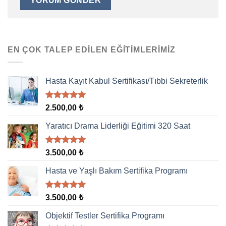
EN ÇOK TALEP EDILEN EĞITIMLERIMIZ
Hasta Kayıt Kabul Sertifikası/Tıbbi Sekreterlik
5 üzerinden
2.500,00
₺
5.00
oy
aldı
Yaratıcı Drama Liderliği Eğitimi 320 Saat
5 üzerinden
3.500,00
₺
5.00
oy
aldı
Hasta ve Yaşlı Bakım Sertifika Programı
5 üzerinden
3.500,00
₺
5.00
oy
aldı
Objektif Testler Sertifika Programı