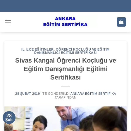
Skip
to
content
İL İLÇE EĞITIMLER
,
ÖĞRENCI KOÇLUĞU VE EĞITIM
DANIŞMANLIĞI EĞITIMI SERTIFIKASI
Sivas Kangal Öğrenci Koçluğu ve
Eğitim Danışmanlığı Eğitimi
Sertifikası
28 ŞUBAT 2019
’' TE GÖNDERILDI
ANKARA EĞITIM SERTIFIKA
TARAFINDAN
28
Şub