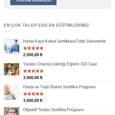
EN ÇOK TALEP EDILEN EĞITIMLERIMIZ
Hasta Kayıt Kabul Sertifikası/Tıbbi Sekreterlik
5 üzerinden
2.500,00
₺
5.00
oy
aldı
Yaratıcı Drama Liderliği Eğitimi 320 Saat
5 üzerinden
3.500,00
₺
5.00
oy
aldı
Hasta ve Yaşlı Bakım Sertifika Programı
5 üzerinden
3.500,00
₺
5.00
oy
aldı
Objektif Testler Sertifika Programı