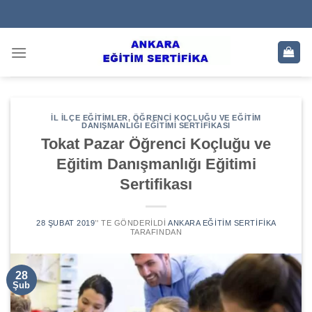
Skip
to
content
İL İLÇE EĞITIMLER
,
ÖĞRENCI KOÇLUĞU VE EĞITIM
DANIŞMANLIĞI EĞITIMI SERTIFIKASI
Tokat Pazar Öğrenci Koçluğu ve
Eğitim Danışmanlığı Eğitimi
Sertifikası
28 ŞUBAT 2019
’' TE GÖNDERILDI
ANKARA EĞITIM SERTIFIKA
TARAFINDAN
28
Şub