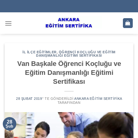
Skip
to
content
İL İLÇE EĞITIMLER
,
ÖĞRENCI KOÇLUĞU VE EĞITIM
DANIŞMANLIĞI EĞITIMI SERTIFIKASI
Van Başkale Öğrenci Koçluğu ve
Eğitim Danışmanlığı Eğitimi
Sertifikası
28 ŞUBAT 2019
’' TE GÖNDERILDI
ANKARA EĞITIM SERTIFIKA
TARAFINDAN
28
Şub