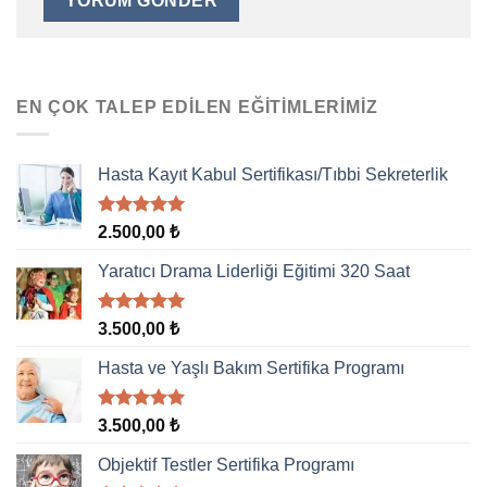
EN ÇOK TALEP EDILEN EĞITIMLERIMIZ
Hasta Kayıt Kabul Sertifikası/Tıbbi Sekreterlik
5 üzerinden
2.500,00
₺
5.00
oy
aldı
Yaratıcı Drama Liderliği Eğitimi 320 Saat
5 üzerinden
3.500,00
₺
5.00
oy
aldı
Hasta ve Yaşlı Bakım Sertifika Programı
5 üzerinden
3.500,00
₺
5.00
oy
aldı
Objektif Testler Sertifika Programı